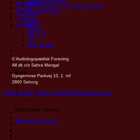
Generalforsamling
Vedtægter
ALF Konferencen, Nyborg Strand
Kontakt
Arrangementer
Instagram
Partnerskaber
Facebook
ESLA
LinkedIn
ASHA
RADLD
IALP
Hjernerådet
Find privatpraktiserende
© Audiologopædisk Forening
Mit ALF
Alf.dk c/o Sahra Mengal
Kurv
Gyngemose Parkvej 10, 1. mf
2860 Søborg
Cookiepolitik
Privatlivspolitik
Handelsbetingelser
Ingen varer i kurven.
Tilbage til shoppen