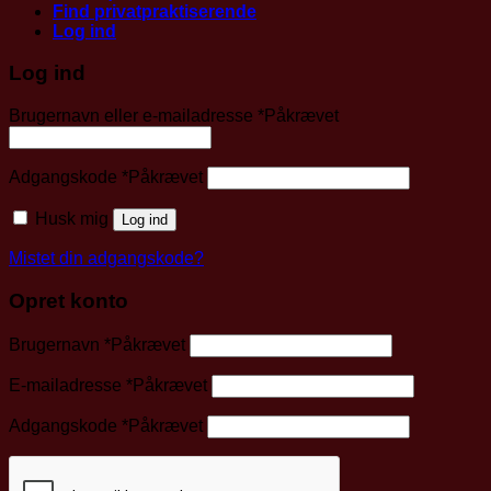
Find privatpraktiserende
Log ind
Log ind
Brugernavn eller e-mailadresse
*
Påkrævet
Adgangskode
*
Påkrævet
Husk mig
Log ind
Mistet din adgangskode?
Opret konto
Brugernavn
*
Påkrævet
E-mailadresse
*
Påkrævet
Adgangskode
*
Påkrævet