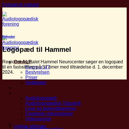
Fortsæt til indhold
Nyheder
Logopæd til Hammel
Regionshospitalet Hammel Neurocenter søger en logopæd
Om ALF
til en fast stilling på 37 timer med tiltrædelse d. 1. december
Hvem er vi?
2024.
Bestyrelsen
Priser
Vedtægter
Medlemskab
Faglige Ressourcer
Audiologopædi
Audiologopædisk Tidsskrift
Love og bekendtgørelser
Fagetiske retningslinjer
Vidensportal
Arrangementer
Ledige stillinger