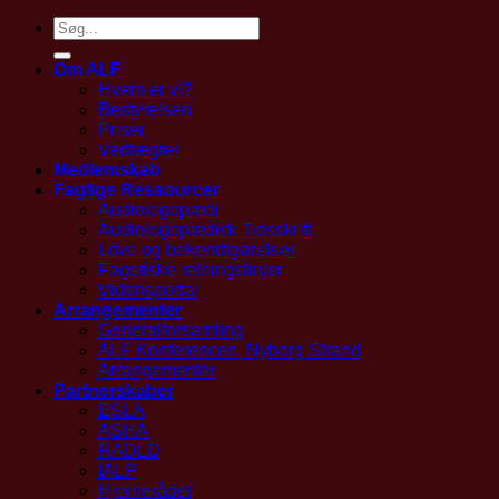
Om ALF
Hvem er vi?
Bestyrelsen
Priser
Vedtægter
Medlemskab
Faglige Ressourcer
Audiologopædi
Audiologopædisk Tidsskrift
Love og bekendtgørelser
Fagetiske retningslinjer
Vidensportal
Arrangementer
Generalforsamling
ALF Konferencen, Nyborg Strand
Arrangementer
Partnerskaber
ESLA
ASHA
RADLD
IALP
Hjernerådet