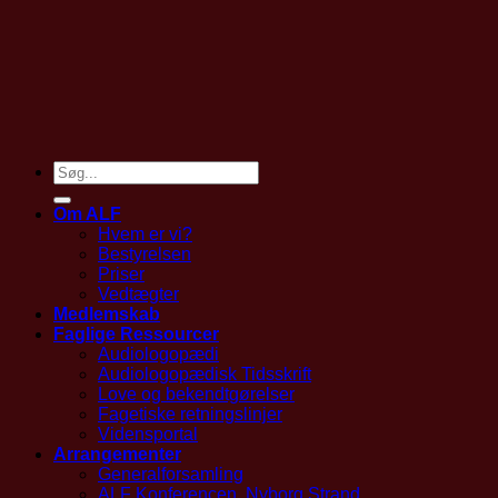
Om ALF
Hvem er vi?
Bestyrelsen
Priser
Vedtægter
Medlemskab
Faglige Ressourcer
Audiologopædi
Audiologopædisk Tidsskrift
Love og bekendtgørelser
Fagetiske retningslinjer
Vidensportal
Arrangementer
Generalforsamling
ALF Konferencen, Nyborg Strand