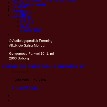
ALF Konferencen, Nyborg Strand
Kontakt
Arrangementer
Instagram
Partnerskaber
Facebook
ESLA
LinkedIn
ASHA
RADLD
IALP
Hjernerådet
Find privatpraktiserende
© Audiologopædisk Forening
Mit ALF
Alf.dk c/o Sahra Mengal
Kurv
Gyngemose Parkvej 10, 1. mf
2860 Søborg
Cookiepolitik
Privatlivspolitik
Handelsbetingelser
Ingen varer i kurven.
Tilbage til shoppen