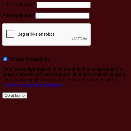
Påkrævet
E-mailadresse
*
Påkrævet
Adgangskode
*
Tilmeld nyhedsbrev
Dine personlige data vil blive anvendt til at understøtte din
brugeroplevelse på webshoppen, til at administrere adgang
til din konto, og til andre formål, som er beskrevet i vores
Politik for personoplysninger
.
Opret konto