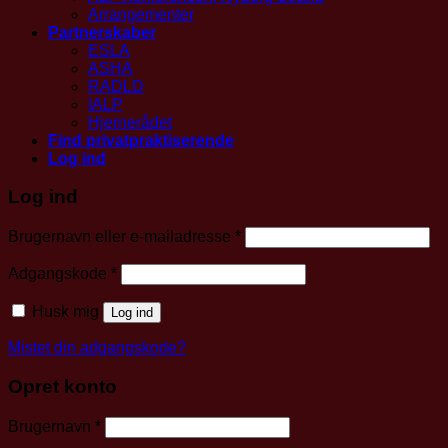
Arrangementer
Partnerskaber
ESLA
ASHA
RADLD
IALP
Hjernerådet
Find privatpraktiserende
Log ind
Log ind
Påkrævet
Brugernavn eller e-mailadresse
*
Påkrævet
Adgangskode
*
Husk mig
Log ind
Mistet din adgangskode?
Opret konto
Påkrævet
Brugernavn
*