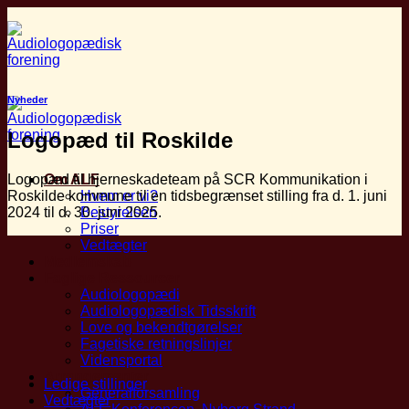
Fortsæt
til
indhold
Nyheder
Logopæd til Roskilde
Logopæd til hjerneskadeteam på SCR Kommunikation i
Om ALF
Roskilde kommune til en tidsbegrænset stilling fra d. 1. juni
Hvem er vi?
2024 til d. 30. juni 2025.
Bestyrelsen
Priser
Vedtægter
Medlemskab
Faglige Ressourcer
Audiologopædi
Audiologopædisk Tidsskrift
Love og bekendtgørelser
Fagetiske retningslinjer
Vidensportal
Arrangementer
Ledige stillinger
Generalforsamling
Vedtægter