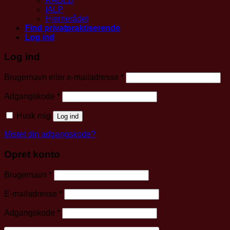
RADLD
IALP
Hjernerådet
Find privatpraktiserende
Log ind
Log ind
Påkrævet
Brugernavn eller e-mailadresse
*
Påkrævet
Adgangskode
*
Husk mig
Log ind
Mistet din adgangskode?
Opret konto
Påkrævet
Brugernavn
*
Påkrævet
E-mailadresse
*
Påkrævet
Adgangskode
*