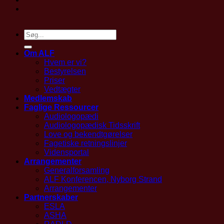
Om ALF
Hvem er vi?
Bestyrelsen
Priser
Vedtægter
Medlemskab
Faglige Ressourcer
Audiologopædi
Audiologopædisk Tidsskrift
Love og bekendtgørelser
Fagetiske retningslinjer
Vidensportal
Arrangementer
Generalforsamling
ALF Konferencen, Nyborg Strand
Arrangementer
Partnerskaber
ESLA
ASHA