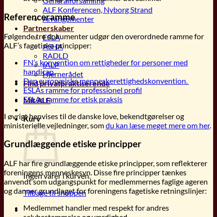
Generalforsamling
ALF Konferencen, Nyborg Strand
Referenceramme
Arrangementer
Partnerskaber
Følgende tre dokumenter udgør den overordnede ramme for
ESLA
ALF’s fagetiske principper:
ASHA
RADLD
FN’s konvention om rettigheder for personer med
IALP
handicap
.
Hjernerådet
Den europæiske menneskerettighedskonvention.
Find privatpraktiserende
ESLAs ramme for professionel profil
ESLAs ramme for etisk praksis
Mit ALF
I øvrigt henvises til de danske love, bekendtgørelser og
Kurv
ministerielle vejledninger, som
du kan læse meget mere om her
.
Grundlæggende etiske principper
ALF har fire grundlæggende etiske principper, som reflekterer
foreningens menneskesyn. Disse fire principper tænkes
Ingen varer i kurven.
anvendt som udgangspunkt for medlemmernes faglige ageren
og danner grundlaget for foreningens fagetiske retningslinjer:
Tilbage til shoppen
Medlemmet handler med respekt for andres
selvbestemmelse og værdighed.