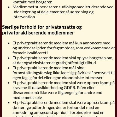
kontakt med borgeren.
Medlemmet superviserer audiologopædistuderende ved
uddelegering af delelementer af udredning og
intervention.
Særlige forhold for privatansatte og
privatpraktiserende medlemmer
Et privatpraktiserende medlem må kun annoncere med
og undervise inden for fagområder, som vedkommende er
formelt kvalificeret i.
Et privatpraktiserende medlem skal oplyse borgeren om,
at der også eksisterer et gratis, offentligt tilbud.
Et privatpraktiserende medlem må i sine
foranstaltningsforslag ikke lade sig påvirke af hensynet til
egen faglig fordel eller egne økonomiske interesser.
Et privatpraktiserende medlem skal være opmærksom på
kravene til datasikkerhed og GDPR. Pc’en eller
tilsvarende må ikke være tilgængelig for andre end
medlemmet selv.
Et privatpraktiserende medlem skal være opmærksom på
de særlige udfordringer, der er forbundet med en
anmodning om second opinion i forbindelse med en