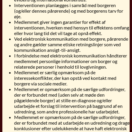
Interventionen planlægges i samråd med borgeren
(og/eller dennes pårørende) og med borgerens tarv for
øje.
Medlemmet giver ingen garantier for effekt af
interventionen, hverken med hensyn til effektens omfang
eller hvor lang tid det vil tage at opnå effekt.
Ved elektronisk kommunikation med borgere, pårørende
og andre gælder samme etiske retningslinjer som ved
kommunikation ansigt-til-ansigt.
I forbindelse med elektronisk kommunikation håndterer
medlemmet personlige informationer om borger og
relaterede personer i henhold til lovgivningen.
Medlemmet er særlig opmærksom på de
interessekonflikter, der kan opstå ved kontakt med
borgere vía sociale medier.
Medlemmet er opmærksom på de særlige udfordringer,
der er forbundet med (uden selv at møde den
pågældende borger) at stille en diagnose og/eller
udarbejde et forslag til intervention på baggrund af en
udredning, som andre professionelle har udarbejdet.
Medlemmet er opmærksom på de særlige udfordringer,
der er forbundet med at udarbejde en udredning og drage
konklusioner efter udelukkende at have haft elektronisk