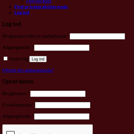
Hjernerådet
Find privatpraktiserende
Log ind
Log ind
Påkrævet
Brugernavn eller e-mailadresse
*
Påkrævet
Adgangskode
*
Husk mig
Log ind
Mistet din adgangskode?
Opret konto
Påkrævet
Brugernavn
*
Påkrævet
E-mailadresse
*
Påkrævet
Adgangskode
*