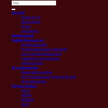
Om ALF
Hvem er vi?
Bestyrelsen
Priser
Vedtægter
Medlemskab
Faglige Ressourcer
Audiologopædi
Audiologopædisk Tidsskrift
Love og bekendtgørelser
Fagetiske retningslinjer
Vidensportal
Arrangementer
Generalforsamling
ALF Konferencen, Nyborg Strand
Arrangementer
Partnerskaber
ESLA
ASHA
RADLD
IALP