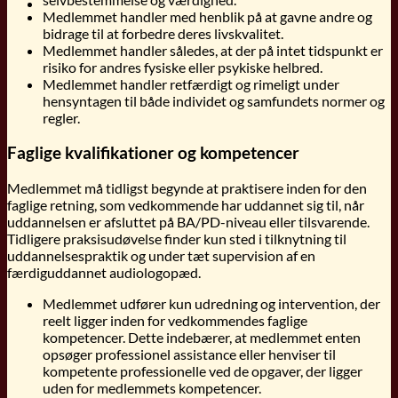
Medlemmet handler med henblik på at gavne andre og
bidrage til at forbedre deres livskvalitet.
Medlemmet handler således, at der på intet tidspunkt er
risiko for andres fysiske eller psykiske helbred.
Medlemmet handler retfærdigt og rimeligt under
hensyntagen til både individet og samfundets normer og
regler.
Faglige kvalifikationer og kompetencer
Medlemmet må tidligst begynde at praktisere inden for den
faglige retning, som vedkommende har uddannet sig til, når
uddannelsen er afsluttet på BA/PD-niveau eller tilsvarende.
Tidligere praksisudøvelse finder kun sted i tilknytning til
uddannelsespraktik og under tæt supervision af en
færdiguddannet audiologopæd.
Medlemmet udfører kun udredning og intervention, der
reelt ligger inden for vedkommendes faglige
kompetencer. Dette indebærer, at medlemmet enten
opsøger professionel assistance eller henviser til
kompetente professionelle ved de opgaver, der ligger
uden for medlemmets kompetencer.