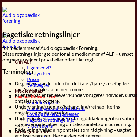
Fortsæt
til
indhold
Fagetiske retningslinjer
for medlemmer af Audiologopædisk Forening.
Disse retningslinjer gælder for alle medlemmer af ALF – uanset
om man arbejder i privat eller offentligt regi.
Om ALF
Hvem er vi?
Terminologi
Bestyrelsen
Priser
De professionelle inden for det tale-/høre-/læsefaglige
Vedtægter
område omtales som medlemmer.
Medlemskab
Klienter/patienter/elever/kunder/brugere/individer/kursis
Faglige Ressourcer
omtales som borgere.
Audiologopædi
Undervisning/træning/behandling/(re)habilitering
Audiologopædisk Tidsskrift
omtales som intervention.
Love og bekendtgørelser
Undersøgelse/screening/testning/afdækning/observation
Fagetiske retningslinjer
og vurdering/evaluering omtales samlet som udredning.
Vidensportal
Rådgivning/vejledning omtales som rådgivning – uagtet
Arrangementer
at disse begreber ikke dækker det samme.