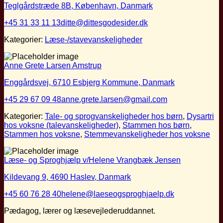
Teglgårdstræde 8B, København, Danmark
+45 31 33 11 13
ditte@dittesgodesider.dk
Kategorier:
Læse-/stavevanskeligheder
Anne Grete Larsen Amstrup
Enggårdsvej, 6710 Esbjerg Kommune, Danmark
+45 29 67 09 48
anne.grete.larsen@gmail.com
Kategorier:
Tale- og sprogvanskeligheder hos børn
,
Dysartri
hos voksne (talevanskeligheder)
,
Stammen hos børn
,
Stammen hos voksne
,
Stemmevanskeligheder hos voksne
Læse- og Sproghjælp v/Helene Vrangbæk Jensen
Kildevang 9, 4690 Haslev, Danmark
+45 60 76 28 40
helene@laeseogsproghjaelp.dk
Pædagog, lærer og læsevejlederuddannet.