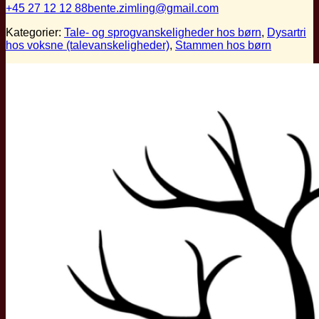
+45 27 12 12 88
bente.zimling@gmail.com
Kategorier:
Tale- og sprogvanskeligheder hos børn
,
Dysartri
hos voksne (talevanskeligheder)
,
Stammen hos børn