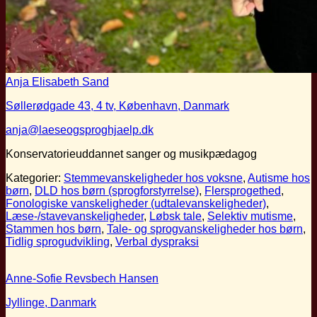
Anja Elisabeth Sand
Søllerødgade 43, 4 tv, København, Danmark
anja@laeseogsproghjaelp.dk
Konservatorieuddannet sanger og musikpædagog
Kategorier:
Stemmevanskeligheder hos voksne
,
Autisme hos
børn
,
DLD hos børn (sprogforstyrrelse)
,
Flersprogethed
,
Fonologiske vanskeligheder (udtalevanskeligheder)
,
Læse-/stavevanskeligheder
,
Løbsk tale
,
Selektiv mutisme
,
Stammen hos børn
,
Tale- og sprogvanskeligheder hos børn
,
Tidlig sprogudvikling
,
Verbal dyspraksi
Anne-Sofie Revsbech Hansen
Jyllinge, Danmark