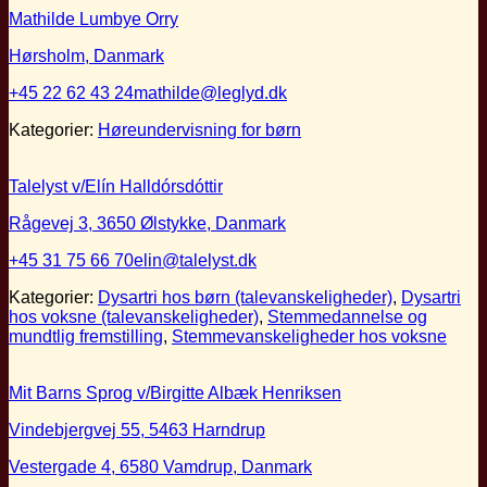
Mathilde Lumbye Orry
Hørsholm, Danmark
+45 22 62 43 24
mathilde@leglyd.dk
Kategorier:
Høreundervisning for børn
Talelyst v/Elín Halldórsdóttir
Rågevej 3, 3650 Ølstykke, Danmark
+45 31 75 66 70
elin@talelyst.dk
Kategorier:
Dysartri hos børn (talevanskeligheder)
,
Dysartri
hos voksne (talevanskeligheder)
,
Stemmedannelse og
mundtlig fremstilling
,
Stemmevanskeligheder hos voksne
Mit Barns Sprog v/Birgitte Albæk Henriksen
Vindebjergvej 55, 5463 Harndrup
Vestergade 4, 6580 Vamdrup, Danmark