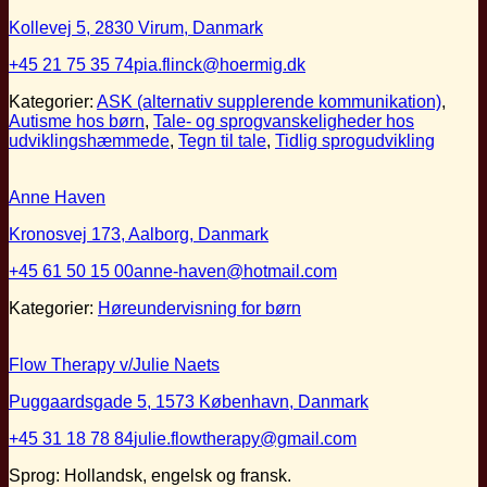
Kollevej 5, 2830 Virum, Danmark
+45 21 75 35 74
pia.flinck@hoermig.dk
Kategorier:
ASK (alternativ supplerende kommunikation)
,
Autisme hos børn
,
Tale- og sprogvanskeligheder hos
udviklingshæmmede
,
Tegn til tale
,
Tidlig sprogudvikling
Anne Haven
Kronosvej 173, Aalborg, Danmark
+45 61 50 15 00
anne-haven@hotmail.com
Kategorier:
Høreundervisning for børn
Flow Therapy v/Julie Naets
Puggaardsgade 5, 1573 København, Danmark
+45 31 18 78 84
julie.flowtherapy@gmail.com
Sprog: Hollandsk, engelsk og fransk.