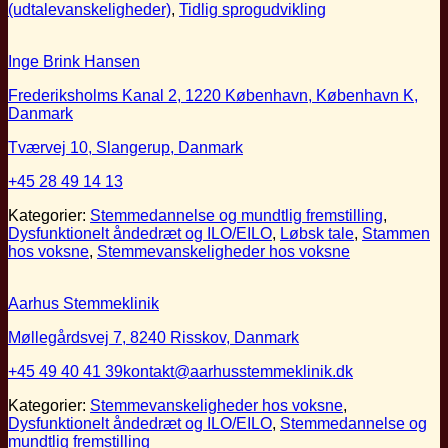
(udtalevanskeligheder)
,
Tidlig sprogudvikling
Inge Brink Hansen
Frederiksholms Kanal 2, 1220 København, København K,
Danmark
Tværvej 10, Slangerup, Danmark
+45 28 49 14 13
Kategorier:
Stemmedannelse og mundtlig fremstilling
,
Dysfunktionelt åndedræt og ILO/EILO
,
Løbsk tale
,
Stammen
hos voksne
,
Stemmevanskeligheder hos voksne
Aarhus Stemmeklinik
Møllegårdsvej 7, 8240 Risskov, Danmark
+45 49 40 41 39
kontakt@aarhusstemmeklinik.dk
Kategorier:
Stemmevanskeligheder hos voksne
,
Dysfunktionelt åndedræt og ILO/EILO
,
Stemmedannelse og
mundtlig fremstilling