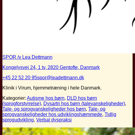
SPOR /v Lea Dettmann
Kongelysvej 24, 1 tv, 2820 Gentofte, Danmark
+45 22 52 20 95
spor@leadettmann.dk
Klinik i Virum, hjemmetræning i hele Danmark.
Kategorier:
Autisme hos børn
,
DLD hos børn
(sprogforstyrrelse)
,
Dysartri hos børn (talevanskeligheder)
,
Tale- og sprogvanskeligheder hos børn
,
Tale- og
sprogvanskeligheder hos udviklingshæmmede
,
Tidlig
sprogudvikling
,
Verbal dyspraksi