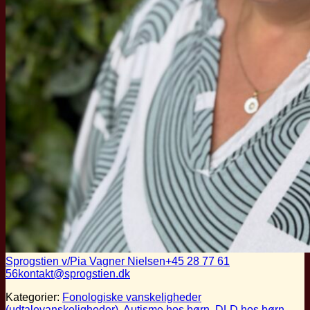
Sprogstien v/Pia Vagner Nielsen
+45 28 77 61
56
kontakt@sprogstien.dk
Kategorier:
Fonologiske vanskeligheder
(udtalevanskeligheder)
,
Autisme hos børn
,
DLD hos børn