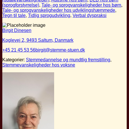
(sprogforstyrrelse)
,
Tale- og sprogvanskeligheder hos børn
,
Tale- og sprogvanskeligheder hos udviklingshæmmede
,
Tegn til tale
,
Tidlig sprogudvikling
,
Verbal dyspraksi
Birgit Dinesen
Koglevej 2, 9493 Saltum, Danmark
+45 21 45 53 56
birgit@stemme-stuen.dk
Kategorier:
Stemmedannelse og mundtlig fremstilling
,
Stemmevanskeligheder hos voksne