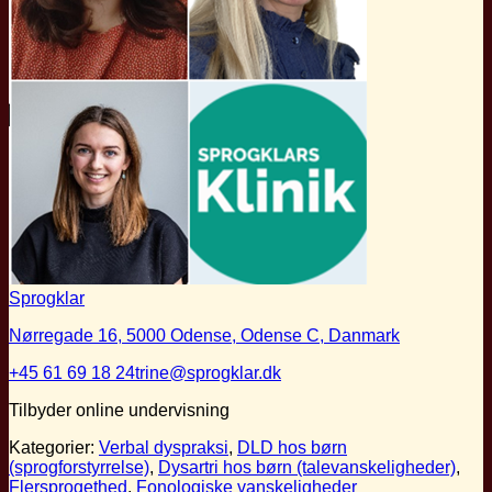
Sprogklar
Nørregade 16, 5000 Odense, Odense C, Danmark
+45 61 69 18 24
trine@sprogklar.dk
Tilbyder online undervisning
Kategorier:
Verbal dyspraksi
,
DLD hos børn
(sprogforstyrrelse)
,
Dysartri hos børn (talevanskeligheder)
,
Flersprogethed
,
Fonologiske vanskeligheder