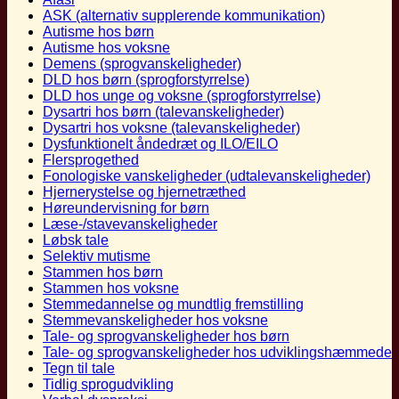
ASK (alternativ supplerende kommunikation)
Autisme hos børn
Autisme hos voksne
Demens (sprogvanskeligheder)
DLD hos børn (sprogforstyrrelse)
DLD hos unge og voksne (sprogforstyrrelse)
Dysartri hos børn (talevanskeligheder)
Dysartri hos voksne (talevanskeligheder)
Dysfunktionelt åndedræt og ILO/EILO
Flersprogethed
Fonologiske vanskeligheder (udtalevanskeligheder)
Hjernerystelse og hjernetræthed
Høreundervisning for børn
Læse-/stavevanskeligheder
Løbsk tale
Selektiv mutisme
Stammen hos børn
Stammen hos voksne
Stemmedannelse og mundtlig fremstilling
Stemmevanskeligheder hos voksne
Tale- og sprogvanskeligheder hos børn
Tale- og sprogvanskeligheder hos udviklingshæmmede
Tegn til tale
Tidlig sprogudvikling