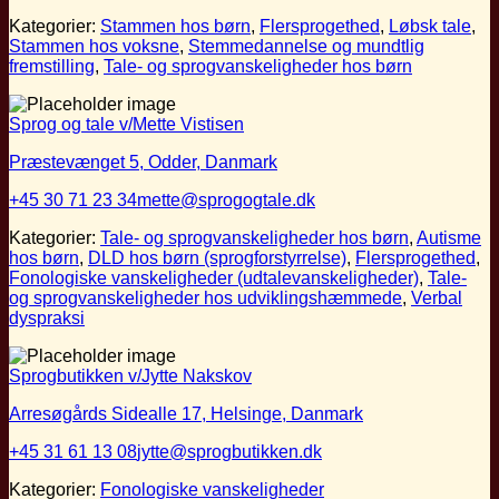
Kategorier:
Stammen hos børn
,
Flersprogethed
,
Løbsk tale
,
Stammen hos voksne
,
Stemmedannelse og mundtlig
fremstilling
,
Tale- og sprogvanskeligheder hos børn
Sprog og tale v/Mette Vistisen
Præstevænget 5, Odder, Danmark
+45 30 71 23 34
mette@sprogogtale.dk
Kategorier:
Tale- og sprogvanskeligheder hos børn
,
Autisme
hos børn
,
DLD hos børn (sprogforstyrrelse)
,
Flersprogethed
,
Fonologiske vanskeligheder (udtalevanskeligheder)
,
Tale-
og sprogvanskeligheder hos udviklingshæmmede
,
Verbal
dyspraksi
Sprogbutikken v/Jytte Nakskov
Arresøgårds Sidealle 17, Helsinge, Danmark
+45 31 61 13 08
jytte@sprogbutikken.dk
Kategorier:
Fonologiske vanskeligheder