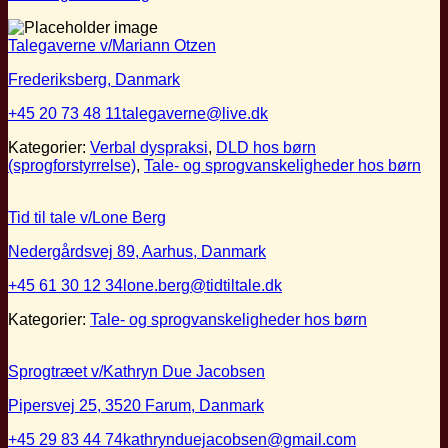
Talegaverne v/Mariann Otzen
Frederiksberg, Danmark
+45 20 73 48 11
talegaverne@live.dk
Kategorier:
Verbal dyspraksi
,
DLD hos børn
(sprogforstyrrelse)
,
Tale- og sprogvanskeligheder hos børn
Tid til tale v/Lone Berg
Nedergårdsvej 89, Aarhus, Danmark
+45 61 30 12 34
lone.berg@tidtiltale.dk
Kategorier:
Tale- og sprogvanskeligheder hos børn
Sprogtræet v/Kathryn Due Jacobsen
Pipersvej 25, 3520 Farum, Danmark
+45 29 83 44 74
kathrynduejacobsen@gmail.com