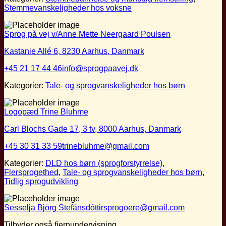
Stemmevanskeligheder hos voksne
Sprog på vej v/Anne Mette Neergaard Poulsen
Kastanie Allé 6, 8230 Aarhus, Danmark
+45 21 17 44 46
info@sprogpaavej.dk
Kategorier:
Tale- og sprogvanskeligheder hos børn
Logopæd Trine Bluhme
Carl Blochs Gade 17, 3 tv, 8000 Aarhus, Danmark
+45 30 31 33 59
trinebluhme@gmail.com
Kategorier:
DLD hos børn (sprogforstyrrelse)
,
Flersprogethed
,
Tale- og sprogvanskeligheder hos børn
,
Tidlig sprogudvikling
Sesselja Björg Stefánsdóttir
sprogoere@gmail.com
Tilbyder også fjernundervisning