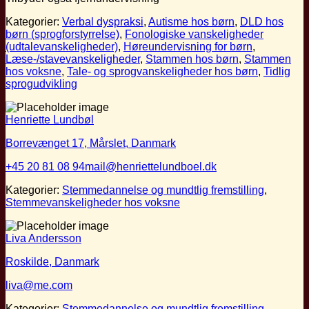
Kategorier:
Verbal dyspraksi
,
Autisme hos børn
,
DLD hos
børn (sprogforstyrrelse)
,
Fonologiske vanskeligheder
(udtalevanskeligheder)
,
Høreundervisning for børn
,
Læse-/stavevanskeligheder
,
Stammen hos børn
,
Stammen
hos voksne
,
Tale- og sprogvanskeligheder hos børn
,
Tidlig
sprogudvikling
Henriette Lundbøl
Borrevænget 17, Mårslet, Danmark
+45 20 81 08 94
mail@henriettelundboel.dk
Kategorier:
Stemmedannelse og mundtlig fremstilling
,
Stemmevanskeligheder hos voksne
Liva Andersson
Roskilde, Danmark
liva@me.com
Kategorier:
Stemmedannelse og mundtlig fremstilling
,