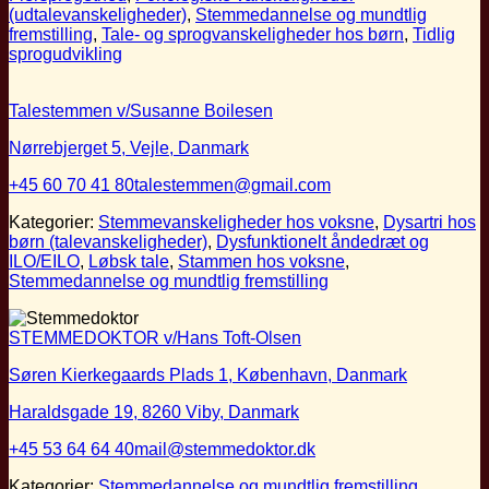
(udtalevanskeligheder)
,
Stemmedannelse og mundtlig
fremstilling
,
Tale- og sprogvanskeligheder hos børn
,
Tidlig
sprogudvikling
Talestemmen v/Susanne Boilesen
Nørrebjerget 5, Vejle, Danmark
+45 60 70 41 80
talestemmen@gmail.com
Kategorier:
Stemmevanskeligheder hos voksne
,
Dysartri hos
børn (talevanskeligheder)
,
Dysfunktionelt åndedræt og
ILO/EILO
,
Løbsk tale
,
Stammen hos voksne
,
Stemmedannelse og mundtlig fremstilling
STEMMEDOKTOR v/Hans Toft-Olsen
Søren Kierkegaards Plads 1, København, Danmark
Haraldsgade 19, 8260 Viby, Danmark
+45 53 64 64 40
mail@stemmedoktor.dk
Kategorier:
Stemmedannelse og mundtlig fremstilling
,