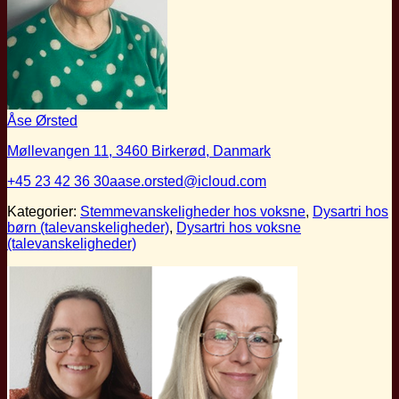
Åse Ørsted
Møllevangen 11, 3460 Birkerød, Danmark
+45 23 42 36 30
aase.orsted@icloud.com
Kategorier:
Stemmevanskeligheder hos voksne
,
Dysartri hos
børn (talevanskeligheder)
,
Dysartri hos voksne
(talevanskeligheder)