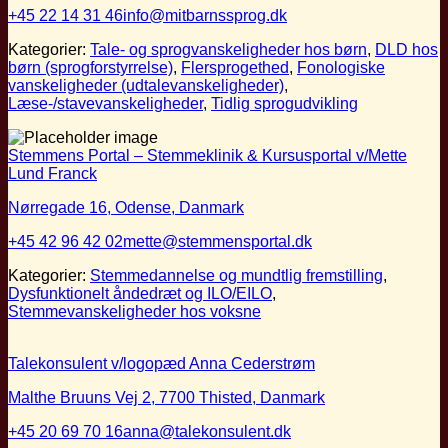
+45 22 14 31 46
info@mitbarnssprog.dk
Kategorier:
Tale- og sprogvanskeligheder hos børn
,
DLD hos
børn (sprogforstyrrelse)
,
Flersprogethed
,
Fonologiske
vanskeligheder (udtalevanskeligheder)
,
Læse-/stavevanskeligheder
,
Tidlig sprogudvikling
Stemmens Portal – Stemmeklinik & Kursusportal v/Mette
Lund Franck
Nørregade 16, Odense, Danmark
+45 42 96 42 02
mette@stemmensportal.dk
Kategorier:
Stemmedannelse og mundtlig fremstilling
,
Dysfunktionelt åndedræt og ILO/EILO
,
Stemmevanskeligheder hos voksne
Talekonsulent v/logopæd Anna Cederstrøm
Malthe Bruuns Vej 2, 7700 Thisted, Danmark
+45 20 69 70 16
anna@talekonsulent.dk