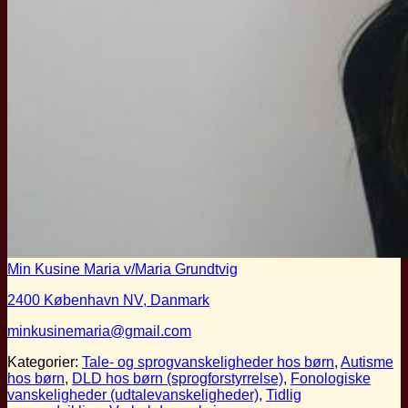
Min Kusine Maria v/Maria Grundtvig
2400 København NV, Danmark
minkusinemaria@gmail.com
Kategorier:
Tale- og sprogvanskeligheder hos børn
,
Autisme
hos børn
,
DLD hos børn (sprogforstyrrelse)
,
Fonologiske
vanskeligheder (udtalevanskeligheder)
,
Tidlig