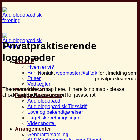
Fortsæt
til
indhold
Privatpraktiserende
logopæder
Om ALF
Hvem er vi?
Bestyrelsen
Kontakt
webmaster@alf.dk
for tilmelding som
Priser
privatpraktiserende
Vedtægter
There should be a map here. If there is no map - please
Medlemskab
check your browsers support for javascript.
Faglige Ressourcer
Audiologopædi
Audiologopædisk Tidsskrift
Love og bekendtgørelser
Fagetiske retningslinjer
Vidensportal
Arrangementer
Generalforsamling