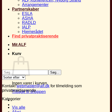
ALF Konferencen, Nyborg Strand
Arrangementer
Partnerskaber
ESLA
ASHA
RADLD
IALP
Hjernerådet
Find privatpraktiserende
Mit ALF
Kurv
Ingen varer i kurven.
Kontakt
webmaster@alf.dk
for tilmelding som
privatpraktiserende
Tilbage til shoppen
Kategorier
Vis alle
Afasi