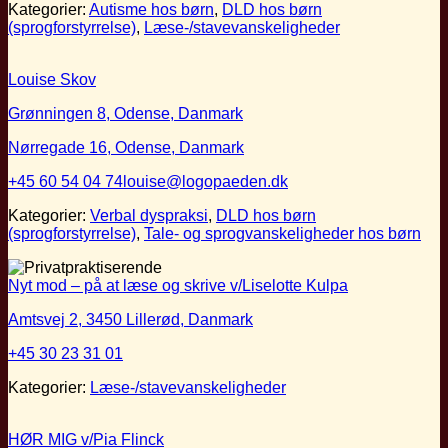
Kategorier:
Autisme hos børn
,
DLD hos børn
(sprogforstyrrelse)
,
Læse-/stavevanskeligheder
Louise Skov
Grønningen 8, Odense, Danmark
Nørregade 16, Odense, Danmark
+45 60 54 04 74
louise@logopaeden.dk
Kategorier:
Verbal dyspraksi
,
DLD hos børn
(sprogforstyrrelse)
,
Tale- og sprogvanskeligheder hos børn
Nyt mod – på at læse og skrive v/Liselotte Kulpa
Amtsvej 2, 3450 Lillerød, Danmark
+45 30 23 31 01
Kategorier:
Læse-/stavevanskeligheder
HØR MIG v/Pia Flinck