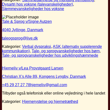
Dysartri hos voksne (talevanskeligheder)
,
Stemmevanskeligheder hos voksne
Tale & Sprog v/Signe Autzen
4040 Jyllinge, Danmark
taleogsprog@live.dk
Kategorier:
Verbal dyspraksi
,
ASK (alternativ supplerende
kommunikation)
,
Tale- og sprogvanskeligheder hos børn
,
Tale- og sprogvanskeligheder hos udviklingshæmmede
Hjerneliv v/Lea Provstgaard Larsen
Christian X's Alle 89, Kongens Lyngby, Danmark
+45 29 27 27 78
hjerneliv@gmail.com
Tilbyder også telefonisk eller online vejledning i hele landet
Kategorier:
Hjernerystelse og hjernetræthed