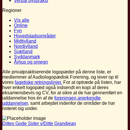
Verbal dyspraksi
Regioner
Vis alle
Online
Fyn
Hovedstadsområdet
Midtjylland
Nordjylland
Sjælland
Syddanmark
Århus og omegn
Alle privatpraktiserende logopæder på denne liste, er
medlemmer af Audiologopædisk Forening, og lever op til
vores
fagetiske retningslinjer.
For at optræde på listen, har
hver enkelt logopæd også indsendt en kopi af deres
eksamensbevis og CV, for at sikre at de har gennemført en
uddannelse hos én af de
foreningen anerkendte
uddannelser
, samt arbejdet indenfor de områder de har
noteret sig under.
Dittes Gode Sider v/Ditte Grandjean