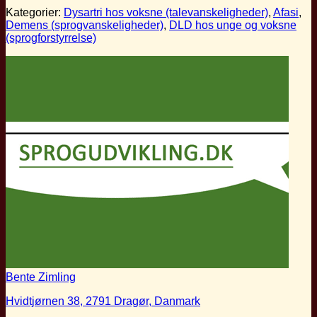
Kategorier:
Dysartri hos voksne (talevanskeligheder)
,
Afasi
,
Demens (sprogvanskeligheder)
,
DLD hos unge og voksne
(sprogforstyrrelse)
Bente Zimling
Hvidtjørnen 38, 2791 Dragør, Danmark