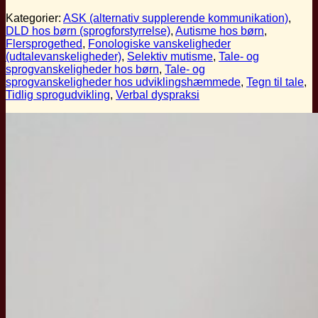
Kategorier:
ASK (alternativ supplerende kommunikation)
,
DLD hos børn (sprogforstyrrelse)
,
Autisme hos børn
,
Flersprogethed
,
Fonologiske vanskeligheder
(udtalevanskeligheder)
,
Selektiv mutisme
,
Tale- og
sprogvanskeligheder hos børn
,
Tale- og
sprogvanskeligheder hos udviklingshæmmede
,
Tegn til tale
,
Tidlig sprogudvikling
,
Verbal dyspraksi