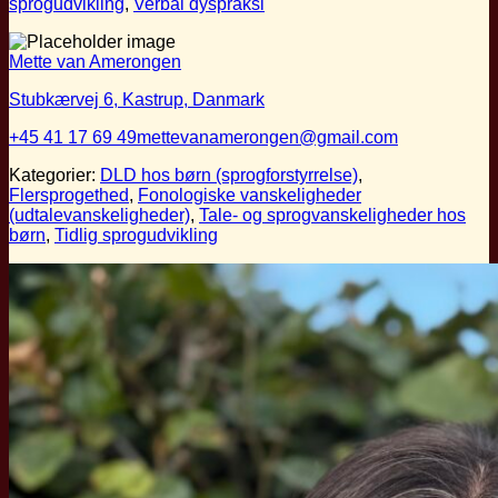
sprogudvikling
,
Verbal dyspraksi
Mette van Amerongen
Stubkærvej 6, Kastrup, Danmark
+45 41 17 69 49
mettevanamerongen@gmail.com
Kategorier:
DLD hos børn (sprogforstyrrelse)
,
Flersprogethed
,
Fonologiske vanskeligheder
(udtalevanskeligheder)
,
Tale- og sprogvanskeligheder hos
børn
,
Tidlig sprogudvikling