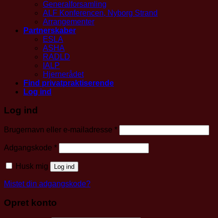
Generalforsamling
ALF Konferencen, Nyborg Strand
Arrangementer
Partnerskaber
ESLA
ASHA
RADLD
IALP
Hjernerådet
Find privatpraktiserende
Log ind
Log ind
Påkrævet
Brugernavn eller e-mailadresse
*
Påkrævet
Adgangskode
*
Husk mig
Log ind
Mistet din adgangskode?
Opret konto