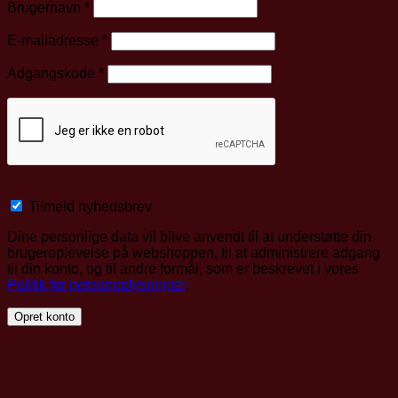
Påkrævet
Brugernavn
*
Påkrævet
E-mailadresse
*
Påkrævet
Adgangskode
*
Tilmeld nyhedsbrev
Dine personlige data vil blive anvendt til at understøtte din
brugeroplevelse på webshoppen, til at administrere adgang
til din konto, og til andre formål, som er beskrevet i vores
Politik for personoplysninger
.
Opret konto