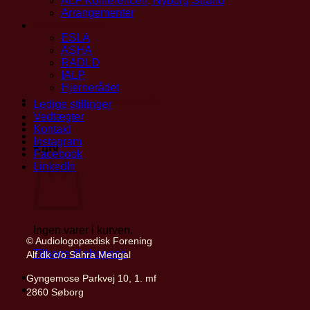
ALF Konferencen, Nyborg Strand
Arrangementer
Partnerskaber
ESLA
ASHA
RADLD
IALP
Hjernerådet
Find privatpraktiserende
Ledige stillinger
Vedtægter
Mit ALF
Kontakt
Instagram
Kurv
Facebook
LinkedIn
Ingen varer i kurven.
© Audiologopædisk Forening
Tilbage til shoppen
Alf.dk c/o Sahra Mengal
Gyngemose Parkvej 10, 1. mf
2860 Søborg