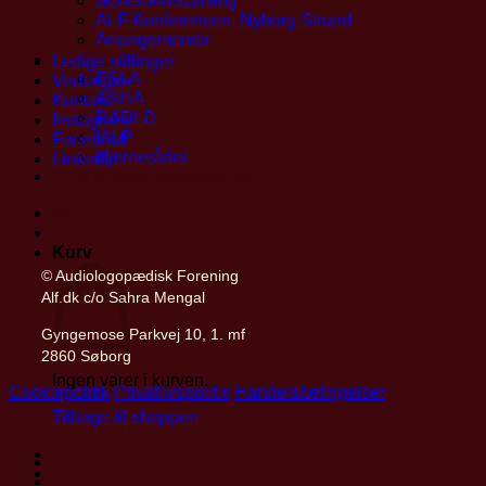
Generalforsamling
ALF Konferencen, Nyborg Strand
Arrangementer
Partnerskaber
Ledige stillinger
ESLA
Vedtægter
ASHA
Kontakt
RADLD
Instagram
IALP
Facebook
Hjernerådet
LinkedIn
Find privatpraktiserende
Mit ALF
Kurv
© Audiologopædisk Forening
Alf.dk c/o Sahra Mengal
Gyngemose Parkvej 10, 1. mf
2860 Søborg
Ingen varer i kurven.
Cookiepolitik
Privatlivspolitik
Handelsbetingelser
Tilbage til shoppen