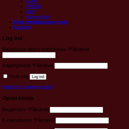
ASHA
RADLD
IALP
Hjernerådet
Find privatpraktiserende
Log ind
Log ind
Brugernavn eller e-mailadresse
*
Påkrævet
Adgangskode
*
Påkrævet
Husk mig
Log ind
Mistet din adgangskode?
Opret konto
Brugernavn
*
Påkrævet
E-mailadresse
*
Påkrævet