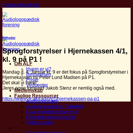
Fortsæt til indhold
Nyheder
Sprogforstyrelser i Hjernekassen 4/1,
kl. 9 på P1 !
Om ALF
Hvem er vi?
Mandag d. 4. Januar kl. 9 er det fokus på Sprogforstyrrelser i
Bestyrelsen
Hjernekassen m/ Peter Lund Madsen på P1.
Priser
Det skal vi høre!
Vedtægter
Jeres egen formand Jakob Stenz er nemlig også med.
Medlemskab
Faglige Ressourcer
https://www.dr.dk/radio/p1/hjernekassen-pa-p1
Audiologopædi
Audiologopædisk Tidsskrift
Love og bekendtgørelser
Fagetiske retningslinjer
Vidensportal
Arrangementer