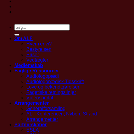
Om ALF
Hvem er vi?
Bestyrelsen
Priser
Vedtægter
Medlemskab
Faglige Ressourcer
Audiologopædi
Audiologopædisk Tidsskrift
Love og bekendtgørelser
Fagetiske retningslinjer
Vidensportal
Arrangementer
Generalforsamling
ALF Konferencen, Nyborg Strand
Arrangementer
Partnerskaber
ESLA