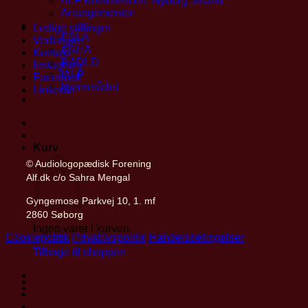
ALF Konferencen, Nyborg Strand
Arrangementer
Partnerskaber
Ledige stillinger
ESLA
Vedtægter
ASHA
Kontakt
RADLD
Instagram
IALP
Facebook
Hjernerådet
LinkedIn
Find privatpraktiserende
Mit ALF
Kurv
© Audiologopædisk Forening
Alf.dk c/o Sahra Mengal
Gyngemose Parkvej 10, 1. mf
2860 Søborg
Ingen varer i kurven.
Cookiepolitik
Privatlivspolitik
Handelsbetingelser
Tilbage til shoppen