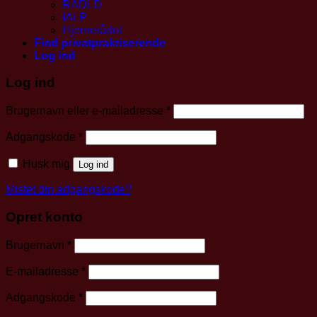
RADLD
IALP
Hjernerådet
Find privatpraktiserende
Log ind
Log ind
Påkrævet
Brugernavn eller e-mailadresse
*
Påkrævet
Adgangskode
*
Husk mig
Log ind
Mistet din adgangskode?
Opret konto
Påkrævet
Brugernavn
*
Påkrævet
E-mailadresse
*
Påkrævet
Adgangskode
*