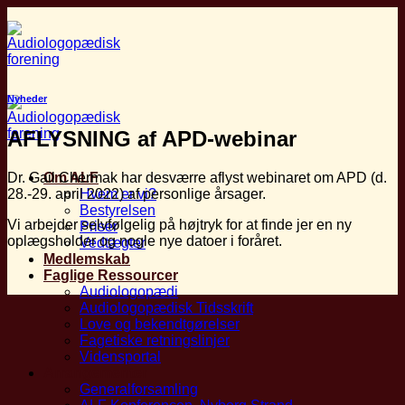
Fortsæt
til
indhold
Nyheder
AFLYSNING af APD-webinar
Dr. Gail Chermak har desværre aflyst webinaret om APD (d.
Om ALF
28.-29. april 2022) af personlige årsager.
Hvem er vi?
Bestyrelsen
Vi arbejder selvfølgelig på højtryk for at finde jer en ny
Priser
oplægsholder og nogle nye datoer i foråret.
Vedtægter
Medlemskab
Faglige Ressourcer
Audiologopædi
Audiologopædisk Tidsskrift
Love og bekendtgørelser
Fagetiske retningslinjer
Vidensportal
Arrangementer
Generalforsamling