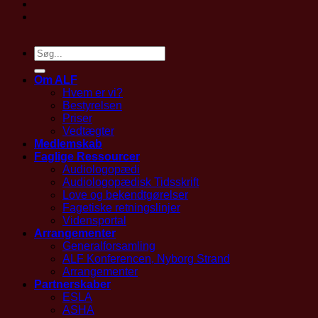
Om ALF
Hvem er vi?
Bestyrelsen
Priser
Vedtægter
Medlemskab
Faglige Ressourcer
Audiologopædi
Audiologopædisk Tidsskrift
Love og bekendtgørelser
Fagetiske retningslinjer
Vidensportal
Arrangementer
Generalforsamling
ALF Konferencen, Nyborg Strand
Arrangementer
Partnerskaber
ESLA
ASHA