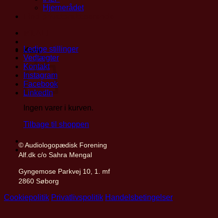
Hjernerådet
Find privatpraktiserende
Mit ALF
Ledige stillinger
Kurv
Vedtægter
Kontakt
Instagram
Facebook
LinkedIn
Ingen varer i kurven.
Tilbage til shoppen
© Audiologopædisk Forening
Alf.dk c/o Sahra Mengal
Gyngemose Parkvej 10, 1. mf
2860 Søborg
Cookiepolitik
Privatlivspolitik
Handelsbetingelser