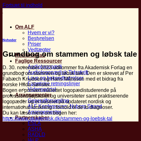
Fortsæt til indhold
Om ALF
Hvem er vi?
Bestyrelsen
Nyheder
Priser
Vedtægter
Grundbog om stammen og løbsk tale
Medlemskab
Faglige Ressourcer
Audiologopædi
D. 30. november 2023 udkommer fra Akademisk Forlag en
Audiologopædisk Tidsskrift
grundbog om stammen og løbsk tale. Den er skrevet af Per
Love og bekendtgørelser
Fabæch Knudsen og Hans Månsson med et bidrag fra
Fagetiske retningslinjer
norske Hilda Sønster.
Vidensportal
Bogen er primært målrettet logopædistuderende på
Arrangementer
professionshøjskoler og universiteter samt praktiserende
Generalforsamling
logopæder og er baseret på opdateret nordisk og
ALF Konferencen, Nyborg Strand
international forskning i forhold til de to diagnoser.
Arrangementer
Du kan læse mere om bogen her:
Partnerskaber
https://www.akademisk.dk/stammen-og-loebsk-tal
ESLA
ASHA
RADLD
IALP