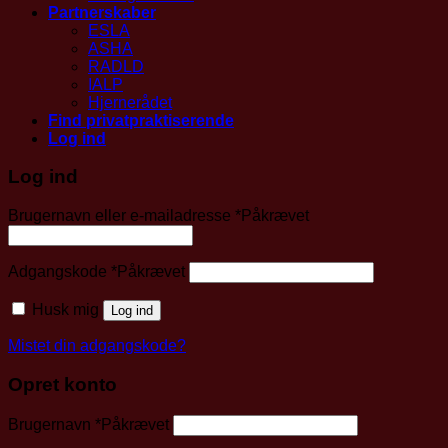
Partnerskaber
ESLA
ASHA
RADLD
IALP
Hjernerådet
Find privatpraktiserende
Log ind
Log ind
Brugernavn eller e-mailadresse
*
Påkrævet
Adgangskode
*
Påkrævet
Husk mig
Log ind
Mistet din adgangskode?
Opret konto
Brugernavn
*
Påkrævet