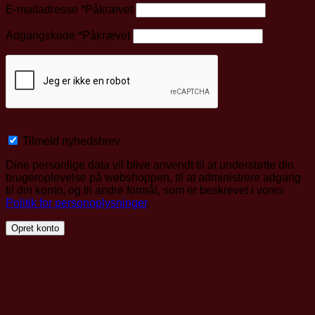
E-mailadresse
*
Påkrævet
Adgangskode
*
Påkrævet
Tilmeld nyhedsbrev
Dine personlige data vil blive anvendt til at understøtte din
brugeroplevelse på webshoppen, til at administrere adgang
til din konto, og til andre formål, som er beskrevet i vores
Politik for personoplysninger
.
Opret konto