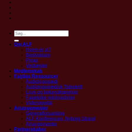
Om ALF
Hvem er vi?
Bestyrelsen
Priser
Vedtægter
Medlemskab
Faglige Ressourcer
Audiologopædi
Audiologopædisk Tidsskrift
Love og bekendtgørelser
Fagetiske retningslinjer
Vidensportal
Arrangementer
Generalforsamling
ALF Konferencen, Nyborg Strand
Arrangementer
Partnerskaber