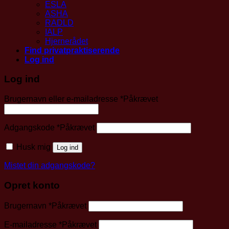
ESLA
ASHA
RADLD
IALP
Hjernerådet
Find privatpraktiserende
Log ind
Log ind
Brugernavn eller e-mailadresse
*
Påkrævet
Adgangskode
*
Påkrævet
Husk mig
Log ind
Mistet din adgangskode?
Opret konto
Brugernavn
*
Påkrævet
E-mailadresse
*
Påkrævet