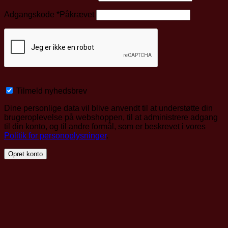
Adgangskode
*
Påkrævet
Tilmeld nyhedsbrev
Dine personlige data vil blive anvendt til at understøtte din
brugeroplevelse på webshoppen, til at administrere adgang
til din konto, og til andre formål, som er beskrevet i vores
Politik for personoplysninger
.
Opret konto