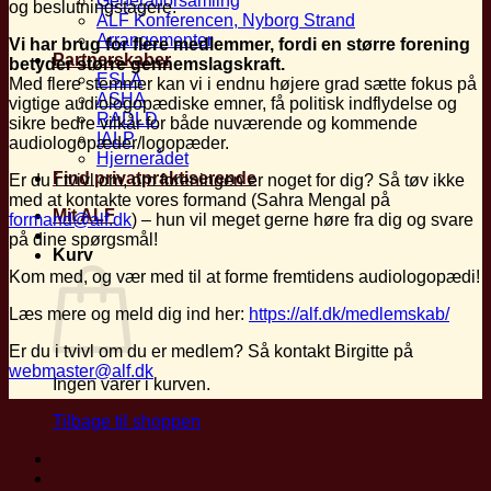
Generalforsamling
og beslutningstagere.
ALF Konferencen, Nyborg Strand
Arrangementer
Vi har brug for flere medlemmer, fordi en større forening
Partnerskaber
betyder større gennemslagskraft.
ESLA
Med flere stemmer kan vi i endnu højere grad sætte fokus på
ASHA
vigtige audiologopædiske emner, få politisk indflydelse og
RADLD
sikre bedre vilkår for både nuværende og kommende
IALP
audiologopæder/logopæder.
Hjernerådet
Find privatpraktiserende
Er du i tvivl om, om foreningen er noget for dig? Så tøv ikke
med at kontakte vores formand (Sahra Mengal på
Mit ALF
formand@alf.dk
) – hun vil meget gerne høre fra dig og svare
på dine spørgsmål!
Kurv
Kom med, og vær med til at forme fremtidens audiologopædi!
Læs mere og meld dig ind her:
https://alf.dk/medlemskab/
Er du i tvivl om du er medlem? Så kontakt Birgitte på
webmaster@alf.dk
Ingen varer i kurven.
Tilbage til shoppen