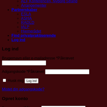
ALF Konferencen, Nyborg Strand
Arrangementer
Partnerskaber
ESLA
ASHA
RADLD
IALP
Hjernerådet
Find privatpraktiserende
Log ind
Log ind
Brugernavn eller e-mailadresse
*
Påkrævet
Adgangskode
*
Påkrævet
Husk mig
Log ind
Mistet din adgangskode?
Opret konto