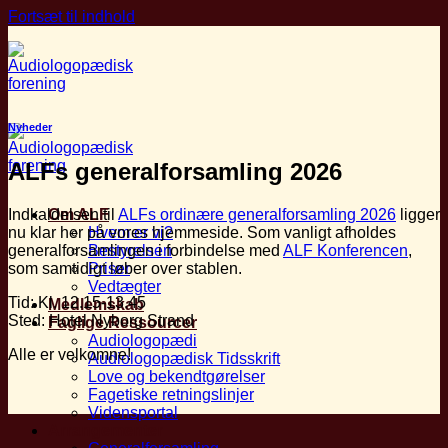
Fortsæt til indhold
Nyheder
ALFs generalforsamling 2026
Indkaldelsen til
ALFs ordinære generalforsamling 2026
ligger
Om ALF
nu klar her på vores hjemmeside. Som vanligt afholdes
Hvem er vi?
generalforsamlingen i forbindelse med
ALF Konferencen
,
Bestyrelsen
som samtidigt løber over stablen.
Priser
Vedtægter
Tid: Kl. 12.15-13.45
Medlemskab
Sted: Hotel Nyborg Strand
Faglige Ressourcer
Audiologopædi
Alle er velkomne!
Audiologopædisk Tidsskrift
Love og bekendtgørelser
Fagetiske retningslinjer
Vidensportal
Arrangementer