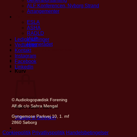
Generalforsamling
ALF Konferencen, Nyborg Strand
Arrangementer
Partnerskaber
ESLA
ASHA
RADLD
IALP
Ledige stillinger
Hjernerådet
Vedtægter
Find privatpraktiserende
Kontakt
Instagram
Mit ALF
Facebook
LinkedIn
Kurv
© Audiologopædisk Forening
Alf.dk c/o Sahra Mengal
Ingen varer i kurven.
Gyngemose Parkvej 10, 1. mf
Tilbage til shoppen
2860 Søborg
Cookiepolitik
Privatlivspolitik
Handelsbetingelser