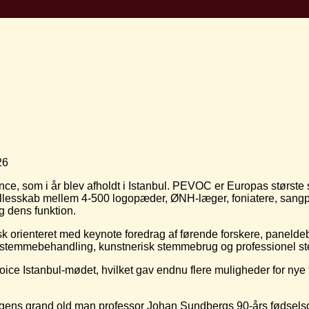
26
ce, som i år blev afholdt i Istanbul. PEVOC er Europas størs
elt fællesskab mellem 4-500 logopæder, ØNH‑læger, foniatere, s
 dens funktion.
 orienteret med keynote foredrag af førende forskere, paneldeb
 stemmebehandling, kunstnerisk stemmebrug og professionel s
oice Istanbul‑mødet, hvilket gav endnu flere muligheder for nye
ingens grand old man professor Johan Sundbergs 90-års fødsel