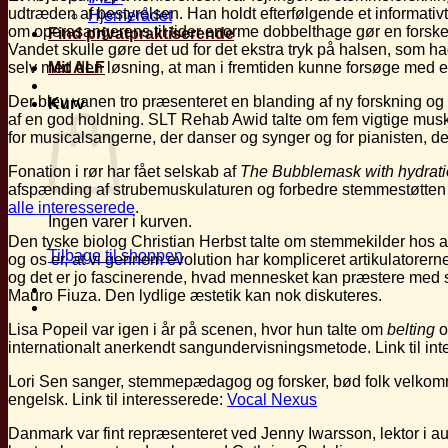
udtræden af bestyrelsen. Han holdt efterfølgende et informativt
Hjernerådet
om operasangerens til tider enorme dobbelthage gør en forskel
Find privatpraktiserende
Vandet skulle gøre det ud for det ekstra tryk på halsen, som 
selv med den løsning, at man i fremtiden kunne forsøge med e
Mit ALF
Der blev vanen tro præsenteret en blanding af ny forskning og
Kurv
af en god holdning. SLT Rehab Awid talte om fem vigtige muskler
for musicalsangerne, der danser og synger og for pianisten, der o
Fonation i rør har fået selskab af
The Bubblemask with hydrat
afspænding af strubemuskulaturen og forbedre stemmestøtten i 
alle interesserede
.
Ingen varer i kurven.
Den tyske biolog Christian Herbst talte om stemmekilder hos 
Tilbage til shoppen
og os er, at vi gennem evolution har kompliceret artikulatorer
og det er jo fascinerende, hvad mennesket kan præstere med 
Mauro Fiuza. Den lydlige æstetik kan nok diskuteres.
Lisa Popeil var igen i år på scenen, hvor hun talte om
belting
o
internationalt anerkendt sangundervisningsmetode. Link til in
Lori Sen sanger, stemmepædagog og forsker, bød folk velkomm
engelsk. Link til interesserede:
Vocal Nexus
Danmark var fint repræsenteret ved Jenny Iwarsson, lektor i a