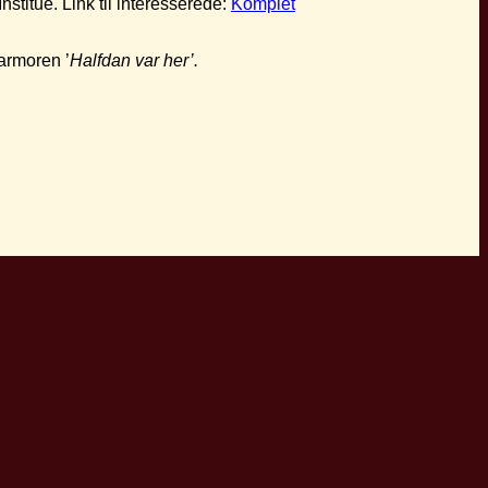
titue. Link til interesserede:
Komplet
marmoren ’
Halfdan var her’.