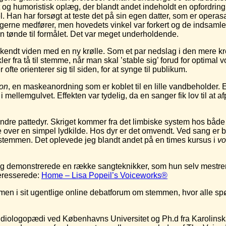
 og humoristisk oplæg, der blandt andet indeholdt en opfordring ti
. Han har forsøgt at teste det på sin egen datter, som er oper
hagerne medfører, men hovedets vinkel var forkert og de indsaml
n tønde til formålet. Det var meget underholdende.
 kendt viden med en ny krølle. Som et par nedslag i den mere k
 fra tå til stemme, når man skal ’stable sig’ forud for optimal v
fte orienterer sig til siden, for at synge til publikum.
ion
, en maskeanordning som er koblet til en lille vandbeholder.
mellemgulvet. Effekten var tydelig, da en sanger fik lov til at
andre pattedyr. Skriget kommer fra det limbiske system hos båd
ne over en simpel lydkilde. Hos dyr er det omvendt. Ved sang er 
stemmen. Det oplevede jeg blandt andet på en times kursus i
vo
g demonstrerede en række sangteknikker, som hun selv mestrer 
teresserede:
Home – Lisa Popeil’s Voiceworks®
en i sit ugentlige online debatforum om stemmen, hvor alle sp
udiologopædi ved Københavns Universitet og Ph.d fra Karolinska 