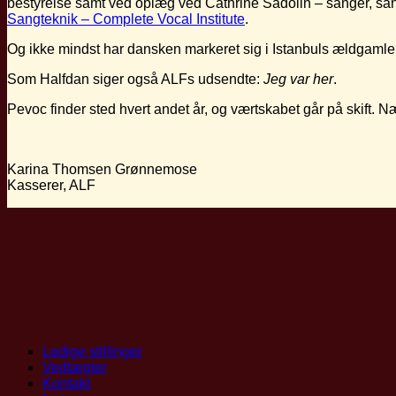
bestyrelse samt ved oplæg ved Cathrine Sadolin – sanger, san
Sangteknik – Complete Vocal Institute
.
Og ikke mindst har dansken markeret sig i Istanbuls ældgamle k
Som Halfdan siger også ALFs udsendte:
Jeg var her
.
Pevoc finder sted hvert andet år, og værtskabet går på skift. 
Karina Thomsen Grønnemose
Kasserer, ALF
Ledige stillinger
Vedtægter
Kontakt