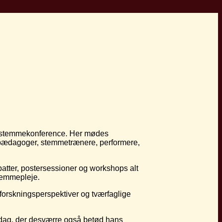
te stemmekonference. Her mødes
angpædagoger, stemmetrænere, performere,
atter, postersessioner og workshops alt
temmepleje.
 forskningsperspektiver og tværfaglige
sdag, der desværre også betød hans