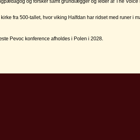
gpædagog og forsker samt grundlægger og leder af The Voice Ins
irke fra 500-tallet, hvor viking Halfdan har ridset med runer i 
Næste Pevoc konference afholdes i Polen i 2028.