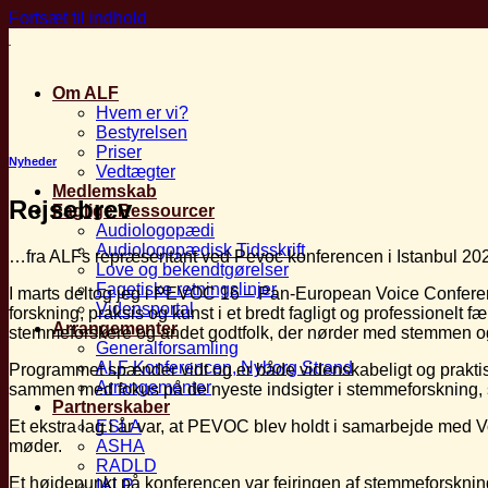
Fortsæt til indhold
Om ALF
Hvem er vi?
Bestyrelsen
Priser
Nyheder
Vedtægter
Medlemskab
Rejsebrev
Faglige Ressourcer
Audiologopædi
Audiologopædisk Tidsskrift
…fra ALFs repræsentant ved Pevoc konferencen i Istanbul 20
Love og bekendtgørelser
Fagetiske retningslinjer
I marts deltog jeg i PEVOC 16 – Pan-European Voice Conferen
Vidensportal
forskning, praksis og kunst i et bredt fagligt og profession
Arrangementer
stemmeforskere og andet godtfolk, der nørder med stemmen og
Generalforsamling
ALF Konferencen, Nyborg Strand
Programmet spænder vidt og er både videnskabeligt og praktisk
Arrangementer
sammen med fokus på de nyeste indsigter i stemmeforskning,
Partnerskaber
Et ekstra lag i år var, at PEVOC blev holdt i samarbejde med V
ESLA
møder.
ASHA
RADLD
Et højdepunkt på konferencen var fejringen af stemmeforskn
IALP