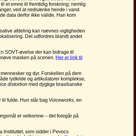
l et emne til fremtidig forskning; nemlig
asanger, ved at nedsænke hende i vand.
ede data derfor ikke valide. Han kom
reative afdeling kan nævnes vigtigheden
okalisering. Det udfordres blandt andet
 En SOVT-øvelse der kan bidrage til
 afprøve masken på scenen.
Her er link til
e mennesker og dyr. Forskellen på dem
både lydkilde og artikulatorer komplekse,
ice distortion
med dygtige brasilianske
til fulde. Hun står bag
Voiceworks
, en
ørgsmål er velkomne – det foregår på
Instituttet, som sidder i Pevocs