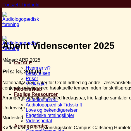
Fortsæt til indhold
Åbent Videnscenter 2025
Måned: APR 2025
Om ALF
Hvem er vi?
Pris:
kr.
200,00
Bestyrelsen
Priser
Nationalt Videncenter for Ordblindhed og andre Læsevanskeligh
Vedtægter
centerets arbejde med højaktuelle temaer inden for skriftsprog
Medlemskab
Faglige Ressourcer
Arrangementet afsluttes med fredagsbar, frie faglige samtaler 
Audiologopædi
Audiologopædisk Tidsskrift
Underviser
Love og bekendtgørelser
Fagetiske retningslinjer
Mødested
Vidensportal
Arrangementer
Københavns Professionshøjskole Campus Carlsberg Humleto