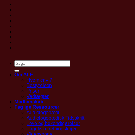
Om ALF
Hvem er vi?
Bestyrelsen
Priser
Vedtægter
Medlemskab
Faglige Ressourcer
Audiologopædi
Audiologopædisk Tidsskrift
Love og bekendtgørelser
Fagetiske retningslinjer
Vidensportal