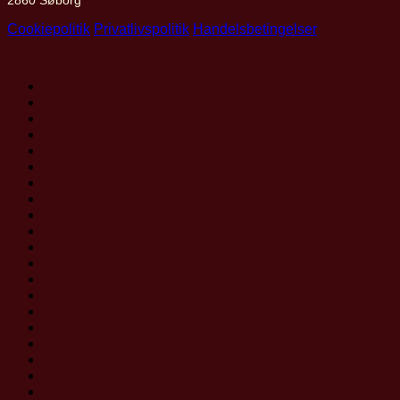
2860 Søborg
Cookiepolitik
Privatlivspolitik
Handelsbetingelser