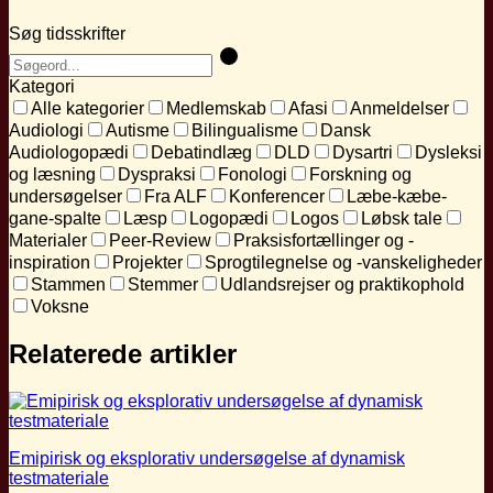
Søg tidsskrifter
Kategori
Alle kategorier
Medlemskab
Afasi
Anmeldelser
Audiologi
Autisme
Bilingualisme
Dansk
Audiologopædi
Debatindlæg
DLD
Dysartri
Dysleksi
og læsning
Dyspraksi
Fonologi
Forskning og
undersøgelser
Fra ALF
Konferencer
Læbe-kæbe-
gane-spalte
Læsp
Logopædi
Logos
Løbsk tale
Materialer
Peer-Review
Praksisfortællinger og -
inspiration
Projekter
Sprogtilegnelse og -vanskeligheder
Stammen
Stemmer
Udlandsrejser og praktikophold
Voksne
Relaterede artikler
Emipirisk og eksplorativ undersøgelse af dynamisk
testmateriale