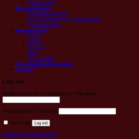
Vidensportal
Arrangementer
Generalforsamling
ALF Konferencen, Nyborg Strand
Arrangementer
Partnerskaber
ESLA
ASHA
RADLD
IALP
Hjernerådet
Find privatpraktiserende
Log ind
Log ind
Brugernavn eller e-mailadresse
*
Påkrævet
Adgangskode
*
Påkrævet
Husk mig
Log ind
Mistet din adgangskode?