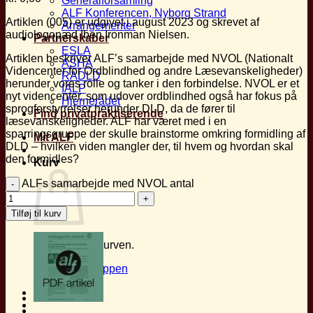
Generalforsamling
ALF Konferencen, Nyborg Strand
Artiklen (005) er udgivet i august 2023 og skrevet af
Arrangementer
audiologopæd Iben Ironman Nielsen.
Partnerskaber
ESLA
Artiklen beskriver ALF’s samarbejde med NVOL (Nationalt
ASHA
Videncenter for Ordblindhed og andre Læsevanskeligheder)
RADLD
herunder vores rolle og tanker i den forbindelse. NVOL er et
IALP
nyt videncenter, som udover ordblindhed også har fokus på
Hjernerådet
sprogforstyrrelser herunder DLD, da de fører til
Find privatpraktiserende
læsevanskeligheder. ALF har været med i en
sparringsgruppe der skulle brainstorme omkring formidling af
Mit ALF
DLD – hvilken viden mangler der, til hvem og hvordan skal
den formidles?
Kurv
ALFs samarbejde med NVOL antal
Tilføj til kurv
Ingen varer i kurven.
Tilbage til shoppen