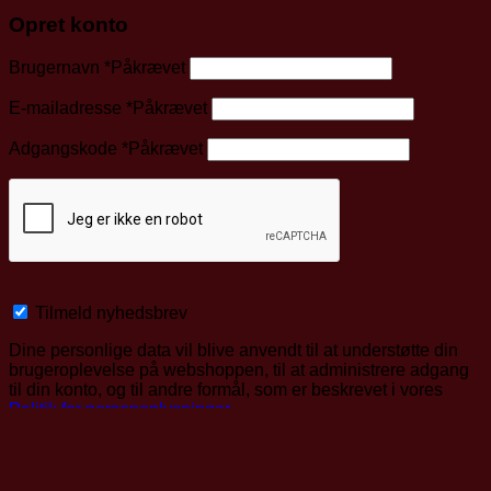
Opret konto
Brugernavn
*
Påkrævet
E-mailadresse
*
Påkrævet
Adgangskode
*
Påkrævet
Tilmeld nyhedsbrev
Dine personlige data vil blive anvendt til at understøtte din
brugeroplevelse på webshoppen, til at administrere adgang
til din konto, og til andre formål, som er beskrevet i vores
Politik for personoplysninger
.
Opret konto