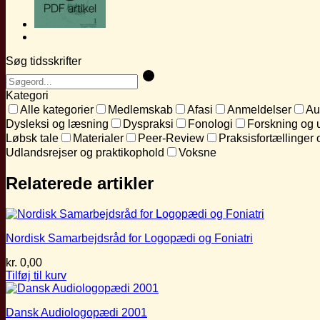
Søg tidsskrifter
Kategori
Alle kategorier
Medlemskab
Afasi
Anmeldelser
Au
Dysleksi og læsning
Dyspraksi
Fonologi
Forskning og 
Løbsk tale
Materialer
Peer-Review
Praksisfortællinger 
Udlandsrejser og praktikophold
Voksne
Relaterede artikler
Nordisk Samarbejdsråd for Logopædi og Foniatri
kr.
0,00
Tilføj til kurv
Dansk Audiologopædi 2001