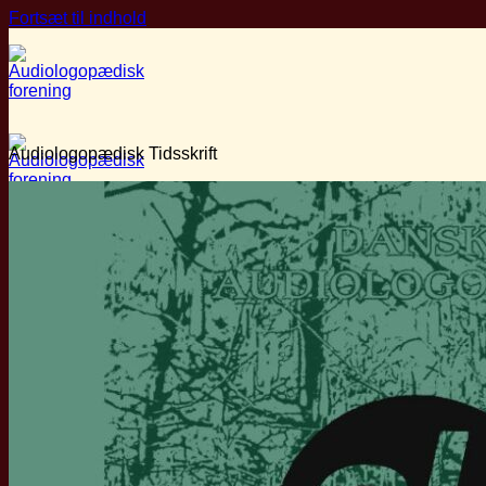
Fortsæt til indhold
Audiologopædisk Tidsskrift
Om ALF
Hvem er vi?
Bestyrelsen
Priser
Vedtægter
Medlemskab
Faglige Ressourcer
Audiologopædi
Audiologopædisk Tidsskrift
Love og bekendtgørelser
Fagetiske retningslinjer
Vidensportal
Arrangementer