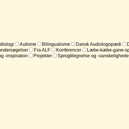
diologi
Autisme
Bilingualisme
Dansk Audiologopædi
undersøgelser
Fra ALF
Konferencer
Læbe-kæbe-gane-sp
og -inspiration
Projekter
Sprogtilegnelse og -vanskelighede