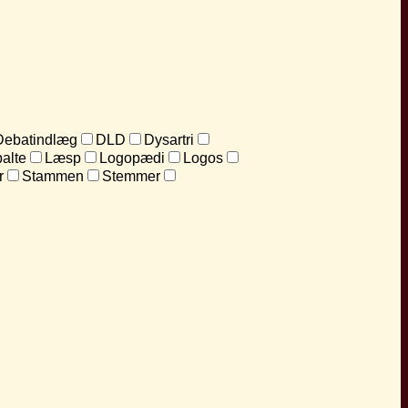
Debatindlæg
DLD
Dysartri
alte
Læsp
Logopædi
Logos
r
Stammen
Stemmer