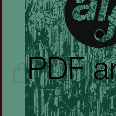
Generalforsamling
ALF Konferencen, Nyborg Strand
Arrangementer
Partnerskaber
ESLA
ASHA
RADLD
IALP
Hjernerådet
Find privatpraktiserende
Mit ALF
Kurv
Ingen varer i kurven.
Tilbage til shoppen