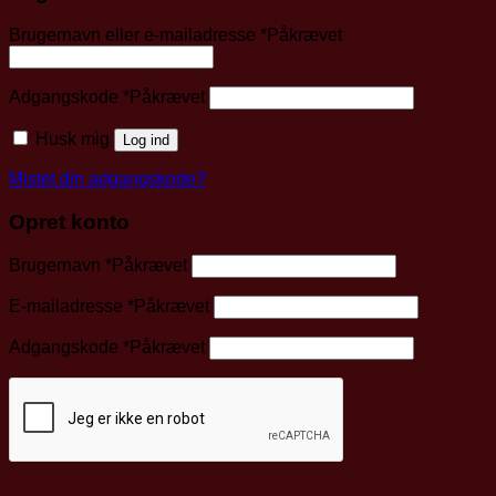
Brugernavn eller e-mailadresse
*
Påkrævet
Adgangskode
*
Påkrævet
Husk mig
Log ind
Mistet din adgangskode?
Opret konto
Brugernavn
*
Påkrævet
E-mailadresse
*
Påkrævet
Adgangskode
*
Påkrævet