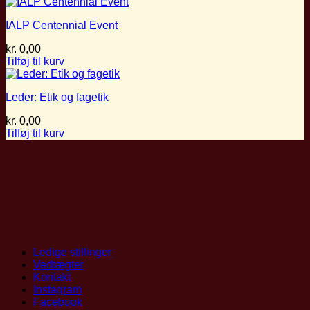
IALP Centennial Event
kr.
0,00
Tilføj til kurv
Leder: Etik og fagetik
kr.
0,00
Tilføj til kurv
Ledige stillinger
Vedtægter
Kontakt
Instagram
Facebook