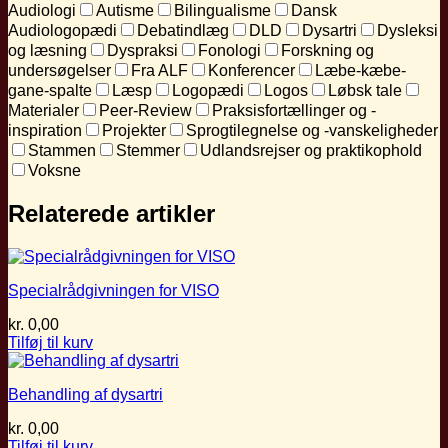
Audiologi
Autisme
Bilingualisme
Dansk
Audiologopædi
Debatindlæg
DLD
Dysartri
Dysleksi
og læsning
Dyspraksi
Fonologi
Forskning og
undersøgelser
Fra ALF
Konferencer
Læbe-kæbe-
gane-spalte
Læsp
Logopædi
Logos
Løbsk tale
Materialer
Peer-Review
Praksisfortællinger og -
inspiration
Projekter
Sprogtilegnelse og -vanskeligheder
Stammen
Stemmer
Udlandsrejser og praktikophold
Voksne
Relaterede artikler
Specialrådgivningen for VISO
kr.
0,00
Tilføj til kurv
Behandling af dysartri
kr.
0,00
Tilføj til kurv