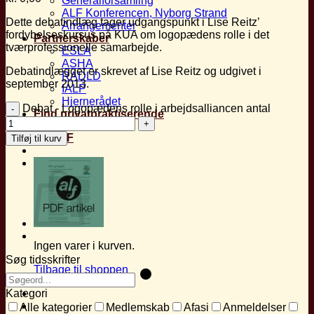
Generalforsamling
ALF Konferencen, Nyborg Strand
Dette debatindlæg tager udgangspunkt i Lise Reitz’
Arrangementer
fordybelseskursus på KUA om logopædens rolle i det
Partnerskaber
tværprofessionelle samarbejde.
ESLA
ASHA
Debatindlægget er skrevet af Lise Reitz og udgivet i
RADLD
september 2013.
IALP
Hjernerådet
Debat - Logopædens rolle i arbejdsalliancen antal
Find privatpraktiserende
Mit ALF
Tilføj til kurv
Kurv
Ingen varer i kurven.
Søg tidsskrifter
Tilbage til shoppen
Kategori
Alle kategorier
Medlemskab
Afasi
Anmeldelser