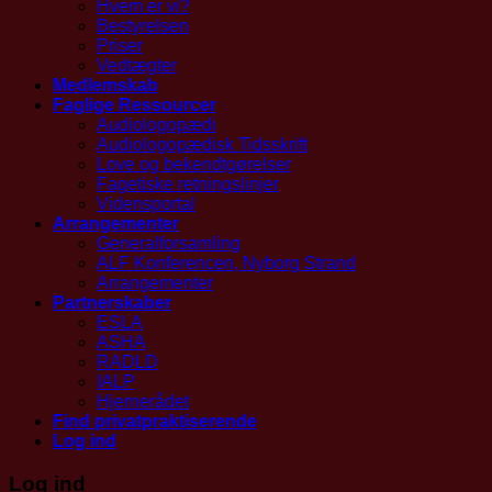
Hvem er vi?
Bestyrelsen
Priser
Vedtægter
Medlemskab
Faglige Ressourcer
Audiologopædi
Audiologopædisk Tidsskrift
Love og bekendtgørelser
Fagetiske retningslinjer
Vidensportal
Arrangementer
Generalforsamling
ALF Konferencen, Nyborg Strand
Arrangementer
Partnerskaber
ESLA
ASHA
RADLD
IALP
Hjernerådet
Find privatpraktiserende
Log ind
Log ind