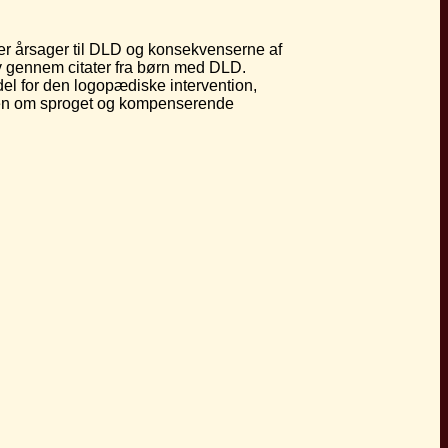
iver årsager til DLD og konsekvenserne af
v gennem citater fra børn med DLD.
l for den logopædiske intervention,
viden om sproget og kompenserende