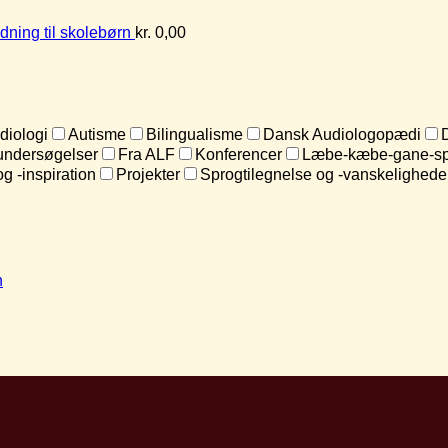
dning til skolebørn
kr.
0,00
diologi
Autisme
Bilingualisme
Dansk Audiologopædi
undersøgelser
Fra ALF
Konferencer
Læbe-kæbe-gane-sp
og -inspiration
Projekter
Sprogtilegnelse og -vanskelighede