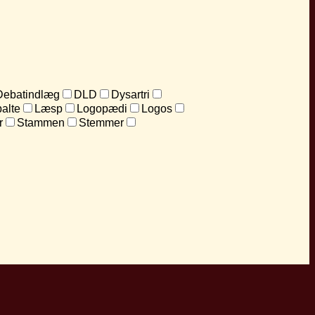
Debatindlæg
DLD
Dysartri
alte
Læsp
Logopædi
Logos
r
Stammen
Stemmer