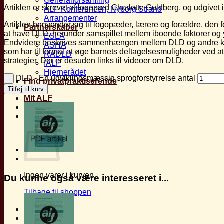
Generalforsamling
Artiklen er skrevet af logopæd Charlotte Guldberg, og udgivet 
ALF Konferencen, Nyborg Strand
Arrangementer
Artiklen henvender sig til logopæder, lærere og forældre, den f
Partnerskaber
at have DLD, herunder samspillet mellem iboende faktorer og 
ESLA
Endvidere beskrives sammenhængen mellem DLD og andre kogni
ASHA
som har til formål at øge barnets deltagelsesmuligheder ved 
RADLD
strategier. Der er desuden links til videoer om DLD.
IALP
Hjernerådet
DLD - En udviklingsmæssig sprogforstyrrelse antal
Find privatpraktiserende
Tilføj til kurv
Mit ALF
Kurv
Ingen varer i kurven.
Du kunne også være interesseret i...
Tilbage til shoppen