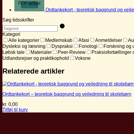
Ordtankekort - teoretisk baggrund og vejle
Søg tidsskrifter
Kategori
Alle kategorier
Medlemskab
Afasi
Anmeldelser
Au
Dysleksi og læsning
Dyspraksi
Fonologi
Forskning og 
Løbsk tale
Materialer
Peer-Review
Praksisfortællinger 
Udlandsrejser og praktikophold
Voksne
Relaterede artikler
Ordtankekort – teoretisk baggrund og vejledning til skolebørn
kr.
0,00
Tilføj til kurv