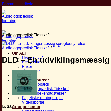
Fortsæt til indhold
Audiologopædisk Tidsskrift
Audiologopædisk Tidsskrift
/
DLD
Om ALF
Hvem er vi?
DLD – En udviklingsmæssig 
Bestyrelsen
Priser
Vedtægter
Medlemskab
Faglige Ressourcer
Audiologopædi
Audiologopædisk Tidsskrift
Love og bekendtgørelser
Fagetiske retningslinjer
Vidensportal
kr.
0,00
Arrangementer