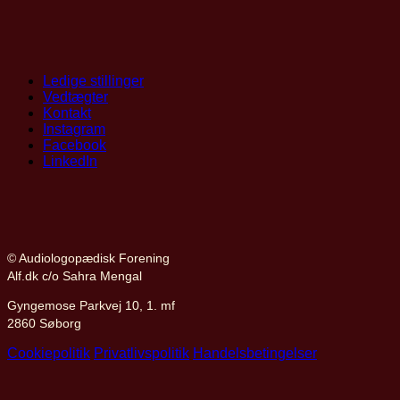
Ledige stillinger
Vedtægter
Kontakt
Instagram
Facebook
LinkedIn
© Audiologopædisk Forening
Alf.dk c/o Sahra Mengal
Gyngemose Parkvej 10, 1. mf
2860 Søborg
Cookiepolitik
Privatlivspolitik
Handelsbetingelser