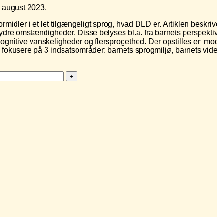
i august 2023.
ormidler i et let tilgængeligt sprog, hvad DLD er. Artiklen beskr
ydre omstændigheder. Disse belyses bl.a. fra barnets perspekti
tive vanskeligheder og flersprogethed. Der opstilles en mode
at fokusere på 3 indsatsområder: barnets sprogmiljø, barnets 