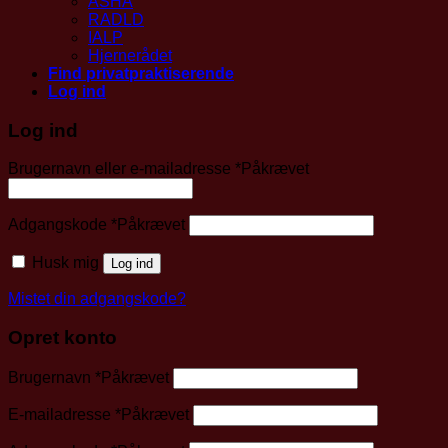
ASHA
RADLD
IALP
Hjernerådet
Find privatpraktiserende
Log ind
Log ind
Brugernavn eller e-mailadresse
*
Påkrævet
Adgangskode
*
Påkrævet
Husk mig
Log ind
Mistet din adgangskode?
Opret konto
Brugernavn
*
Påkrævet
E-mailadresse
*
Påkrævet