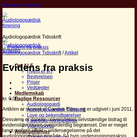
Fortsæt til indhold
Audiologopædisk Tidsskrift
Audiologopædisk Tidsskrift
/
Artikel
Evidens fra praksis
Om ALF
Hvem er vi?
Bestyrelsen
Priser
Vedtægter
Medlemskab
kr.
0,00
Faglige Ressourcer
Audiologopædi
Artiklen er skrevet af Carsten Elbro, og er udgivet i juni 2011.
Audiologopædisk Tidsskrift
Love og bekendtgørelser
Desværre er danske universiteters selvstændige bidrag til
Fagetiske retningslinjer
evidenslitteraturen overordentlig begrænset. Der er meget
Vidensportal
langt mellem effekt – undersøgelserne på det
Arrangementer
audiologopædiske område. Så hvis undervisningspraksis