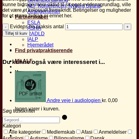
Generalforsamling
kunne bidrage mere aktivt til sit eget evidensgrundlag, ville
ALF Konferencen, Nyborg Strand
det være et kolossalt fremskridt. Betingelser og muligheder
Arrangementer
for et større bidrag er emnet her.
Partnerskaber
ESLA
Evidens fra praksis antal
ASHA
Tilføj til kurv
RADLD
IALP
Hjernerådet
Find privatpraktiserende
Mit ALF
Du kunne også være interesseret i...
Kurv
Andre veje i audiologien
kr.
0,00
Ingen varer i kurven.
Søg tidsskrifter
Tilbage til shoppen
Kategori
Alle kategorier
Medlemskab
Afasi
Anmeldelser
Audiologi
Autisme
Bilingualisme
Dansk