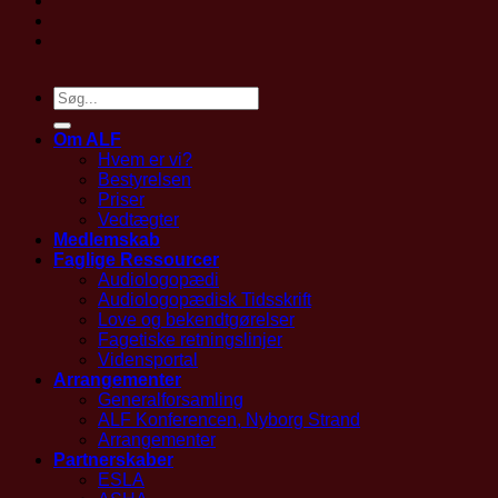
Om ALF
Hvem er vi?
Bestyrelsen
Priser
Vedtægter
Medlemskab
Faglige Ressourcer
Audiologopædi
Audiologopædisk Tidsskrift
Love og bekendtgørelser
Fagetiske retningslinjer
Vidensportal
Arrangementer
Generalforsamling
ALF Konferencen, Nyborg Strand
Arrangementer
Partnerskaber
ESLA