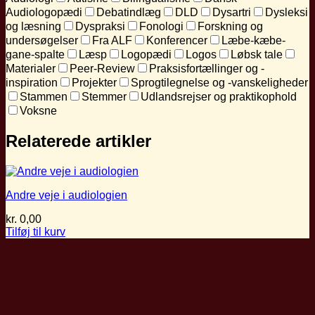
Audiologopædi
Debatindlæg
DLD
Dysartri
Dysleksi
og læsning
Dyspraksi
Fonologi
Forskning og
undersøgelser
Fra ALF
Konferencer
Læbe-kæbe-
gane-spalte
Læsp
Logopædi
Logos
Løbsk tale
Materialer
Peer-Review
Praksisfortællinger og -
inspiration
Projekter
Sprogtilegnelse og -vanskeligheder
Stammen
Stemmer
Udlandsrejser og praktikophold
Voksne
Relaterede artikler
Andre veje i audiologien
kr.
0,00
Tilføj til kurv