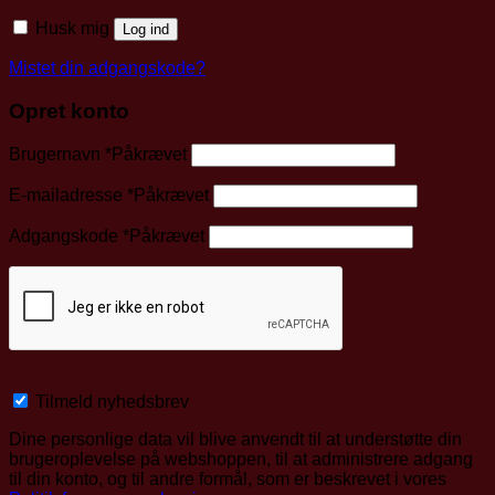
Husk mig
Log ind
Mistet din adgangskode?
Opret konto
Brugernavn
*
Påkrævet
E-mailadresse
*
Påkrævet
Adgangskode
*
Påkrævet
Tilmeld nyhedsbrev
Dine personlige data vil blive anvendt til at understøtte din
brugeroplevelse på webshoppen, til at administrere adgang
til din konto, og til andre formål, som er beskrevet i vores