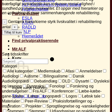
Generalforsamling
tværfagligt samarbejde kan reducere social ulighed i
ALF Konferencen, Nyborg Strand
sundhed og styrke livskvalitet. Et opgør med hierarkier og
Arrangementer
en opfordring til mere sammenhængende rehabilitering.
Partnerskaber
ESLA
Gentænk hierarkierne styrk livskvalitet i rehabilitering
ASHA
antal
RADLD
IALP
Tilføj til kurv
Hjernerådet
Find privatpraktiserende
Mit ALF
Søg tidsskrifter
Kurv
Kategori
Alle kategorier
Medlemskab
Afasi
Anmeldelser
Audiologi
Autisme
Bilingualisme
Dansk
Audiologopædi
Debatindlæg
DLD
Dysartri
Dysleksi
og læsning
Dyspraksi
Fonologi
Forskning og
Ingen varer i kurven.
undersøgelser
Fra ALF
Konferencer
Læbe-kæbe-
gane-spalte
Læsp
Logopædi
Logos
Løbsk tale
Tilbage til shoppen
Materialer
Peer-Review
Praksisfortællinger og -
inspiration
Projekter
Sprogtilegnelse og -vanskeligheder
Stammen
Stemmer
Udlandsrejser og praktikophold