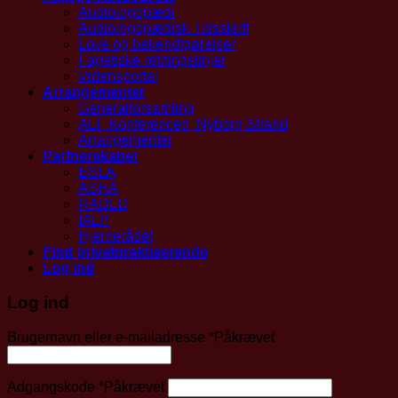
Audiologopædi
Audiologopædisk Tidsskrift
Love og bekendtgørelser
Fagetiske retningslinjer
Vidensportal
Arrangementer
Generalforsamling
ALF Konferencen, Nyborg Strand
Arrangementer
Partnerskaber
ESLA
ASHA
RADLD
IALP
Hjernerådet
Find privatpraktiserende
Log ind
Log ind
Brugernavn eller e-mailadresse
*
Påkrævet
Adgangskode
*
Påkrævet