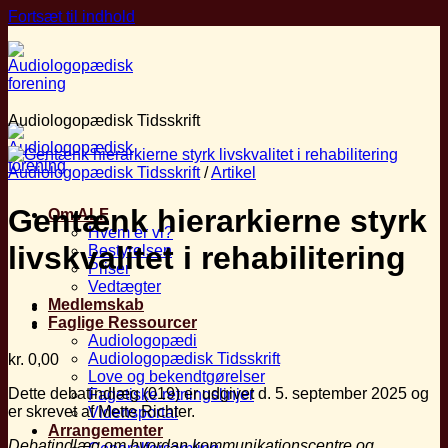
Fortsæt til indhold
Audiologopædisk Tidsskrift
Audiologopædisk Tidsskrift
/
Artikel
Gentænk hierarkierne styrk
Om ALF
Hvem er vi?
livskvalitet i rehabilitering
Bestyrelsen
Priser
Vedtægter
Medlemskab
Faglige Ressourcer
Audiologopædi
Audiologopædisk Tidsskrift
kr.
0,00
Love og bekendtgørelser
Dette debatindlæg (019) er udgivet d. 5. september 2025 og
Fagetiske retningslinjer
er skrevet af Mette Richter.
Vidensportal
Arrangementer
Debatindlæg om hvordan kommunikationscentre og