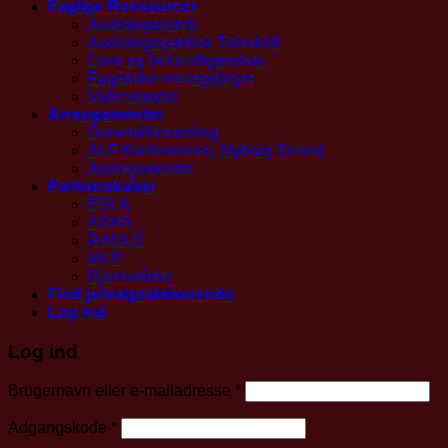
Faglige Ressourcer
Audiologopædi
Audiologopædisk Tidsskrift
Love og bekendtgørelser
Fagetiske retningslinjer
Vidensportal
Arrangementer
Generalforsamling
ALF Konferencen, Nyborg Strand
Arrangementer
Partnerskaber
ESLA
ASHA
RADLD
IALP
Hjernerådet
Find privatpraktiserende
Log ind
Log ind
Påkrævet
Brugernavn eller e-mailadresse
*
Påkrævet
Adgangskode
*