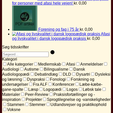
for personer med afasi hele vejen!
kr.
0,00
Forening og fag i 75 år
kr.
0,00
Afasi
og livskvalitet i dansk logopædisk praksis
kr.
0,00
Søg tidsskrifter
Kategori
Alle kategorier
Medlemskab
Afasi
Anmeldelser
Audiologi
Autisme
Bilingualisme
Dansk
Audiologopædi
Debatindlæg
DLD
Dysartri
Dysleksi
og læsning
Dyspraksi
Fonologi
Forskning og
undersøgelser
Fra ALF
Konferencer
Læbe-kæbe-
gane-spalte
Læsp
Logopædi
Logos
Løbsk tale
Materialer
Peer-Review
Praksisfortællinger og -
inspiration
Projekter
Sprogtilegnelse og -vanskeligheder
Stammen
Stemmer
Udlandsrejser og praktikophold
Voksne