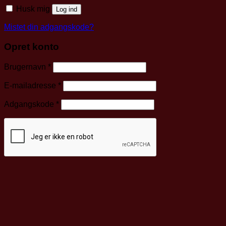
Husk mig
Log ind
Mistet din adgangskode?
Opret konto
Påkrævet
Brugernavn
*
Påkrævet
E-mailadresse
*
Påkrævet
Adgangskode
*
Tilmeld nyhedsbrev
Dine personlige data vil blive anvendt til at understøtte din
brugeroplevelse på webshoppen, til at administrere adgang
til din konto, og til andre formål, som er beskrevet i vores
Politik for personoplysninger
.