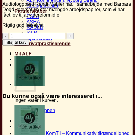
ALF Konferencen, Nyborg Strand
Audiologopæd Randi Mahler har, i samarbejde med Barbara
Arrangementer
Dodd, oversat en stor mængde arbejdspapirer, som vi har
Partnerskaber
fået lov til at videreformidle.
ESLA
ASHA
Rigtig god læselyst!
RADLD
IALP
Oversættelse
Hjernerådet
af
Tilføj til kurv
Find privatpraktiserende
Barbara
Dodds
Mit ALF
arbejdspapirer
antal
Kurv
Du kunne også være interesseret i...
Ingen varer i kurven.
Tilbage til shoppen
KomTil – Kommunikativ tilgængelighed