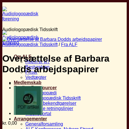
Fortsæt
til
indhold
Audiologopædisk Tidsskrift
Audiologopædisk Tidsskrift
/
Fra ALF
Oversættelse af Barbara
Om ALF
Hvem er vi?
Dodds arbejdspapirer
Bestyrelsen
Priser
Vedtægter
Medlemskab
Faglige Ressourcer
Audiologopædi
Audiologopædisk Tidsskrift
Love og bekendtgørelser
Fagetiske retningslinjer
Vidensportal
Arrangementer
kr.
0,00
Generalforsamling