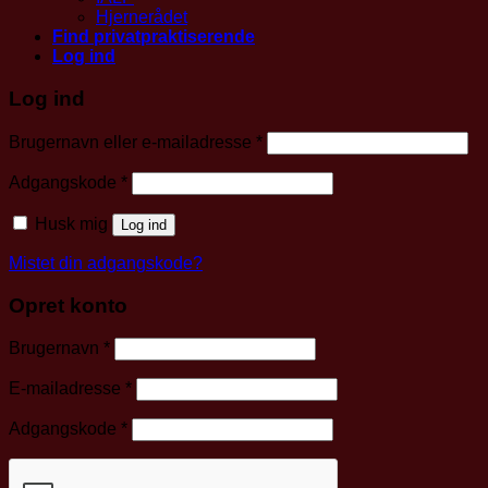
Hjernerådet
Find privatpraktiserende
Log ind
Log ind
Påkrævet
Brugernavn eller e-mailadresse
*
Påkrævet
Adgangskode
*
Husk mig
Log ind
Mistet din adgangskode?
Opret konto
Påkrævet
Brugernavn
*
Påkrævet
E-mailadresse
*
Påkrævet
Adgangskode
*