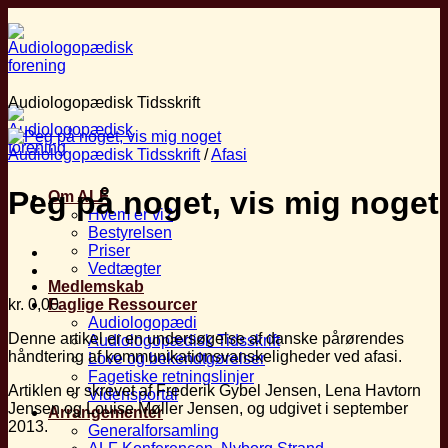
Fortsæt
til
indhold
Audiologopædisk Tidsskrift
Audiologopædisk Tidsskrift
/
Afasi
Peg på noget, vis mig noget
Om ALF
Hvem er vi?
Bestyrelsen
Priser
Vedtægter
Medlemskab
kr.
0,00
Faglige Ressourcer
Audiologopædi
Denne artikel er en undersøgelse af danske pårørendes
Audiologopædisk Tidsskrift
håndtering af kommunikationsvanskeligheder ved afasi.
Love og bekendtgørelser
Fagetiske retningslinjer
Artiklen er skrevet af Frederik Gybel Jensen, Lena Havtorn
Vidensportal
Jensen og Louise Møller Jensen, og udgivet i september
Arrangementer
2013.
Generalforsamling