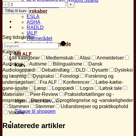
ALF Konferencen, Nyborg Strand
Peg
Arrangementer
på
Tilføj til kurv
Partnerskaber
noget,
ESLA
vis
ASHA
mig
RADLD
noget
IALP
antal
Søg tidsskrifter
Hjernerådet
Find privatpraktiserende
Kategori
Mit ALF
Alle kategorier
Medlemskab
Afasi
Anmeldelser
Audiologi
Autisme
Bilingualisme
Dansk
Kurv
Audiologopædi
Debatindlæg
DLD
Dysartri
Dysleksi
og læsning
Dyspraksi
Fonologi
Forskning og
undersøgelser
Fra ALF
Konferencer
Læbe-kæbe-
gane-spalte
Læsp
Logopædi
Logos
Løbsk tale
Materialer
Peer-Review
Praksisfortællinger og -
inspiration
Projekter
Sprogtilegnelse og -vanskeligheder
Ingen varer i kurven.
Stammen
Stemmer
Udlandsrejser og praktikophold
Tilbage til shoppen
Voksne
Relaterede artikler