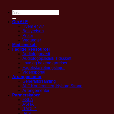
Om ALF
Hvem er vi?
Bestyrelsen
Priser
Vedtægter
Medlemskab
Faglige Ressourcer
Audiologopædi
Audiologopædisk Tidsskrift
Love og bekendtgørelser
Fagetiske retningslinjer
Vidensportal
Arrangementer
Generalforsamling
ALF Konferencen, Nyborg Strand
Arrangementer
Partnerskaber
ESLA
ASHA
RADLD
IALP