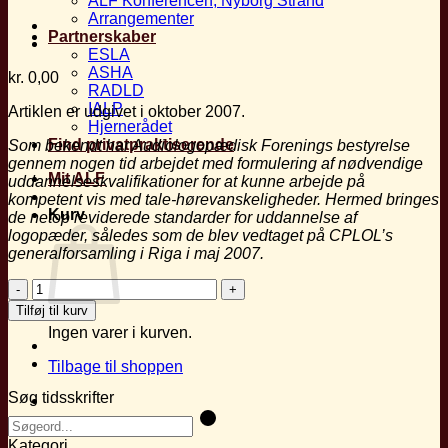
ALF Konferencen, Nyborg Strand
Arrangementer
Partnerskaber
ESLA
ASHA
kr.
0,00
RADLD
IALP
Artiklen er udgivet i oktober 2007.
Hjernerådet
Find privatpraktiserende
Som bekendt har Audiologopædisk Forenings bestyrelse
gennem nogen tid arbejdet med formulering
af nødvendige
Mit ALF
uddannelseskvalifikationer for at kunne arbejde på
kompetent vis med tale-hørevanskeligheder.
Hermed bringes
Kurv
de netop reviderede standarder for uddannelse af
logopæder, således
som de blev vedtaget på CPLOL’s
generalforsamling i Riga i maj 2007.
Revision
of
Tilføj til kurv
the
Ingen varer i kurven.
Minimum
Standards
Tilbage til shoppen
for
Education
Søg tidsskrifter
Completed
by
Kategori