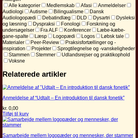
the
Alle kategorier
Medlemskab
Afasi
Anmeldelser
Education
Comjmission
Audiologi
Autisme
Bilingualisme
Dansk
Adopted
Audiologopædi
Debatindlæg
DLD
Dysartri
Dysleksi
at
og læsning
Dyspraksi
Fonologi
Forskning og
the
undersøgelser
Fra ALF
Konferencer
Læbe-kæbe-
General
gane-spalte
Læsp
Logopædi
Logos
Løbsk tale
Assembly
Materialer
Peer-Review
Praksisfortællinger og -
antal
inspiration
Projekter
Sprogtilegnelse og -vanskeligheder
Stammen
Stemmer
Udlandsrejser og praktikophold
Voksne
Relaterede artikler
Anmeldelse af “Udtalt – En introduktion til dansk fonetik”
kr.
0,00
Tilføj til kurv
Samarbejde mellem logopæder og mennesker, der stammer