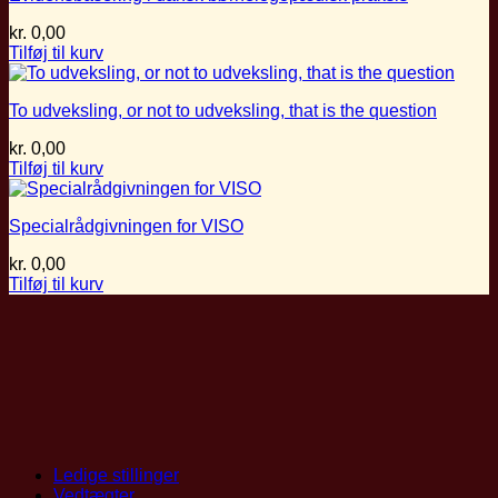
kr.
0,00
Tilføj til kurv
To udveksling, or not to udveksling, that is the question
kr.
0,00
Tilføj til kurv
Specialrådgivningen for VISO
kr.
0,00
Tilføj til kurv
Ledige stillinger
Vedtægter