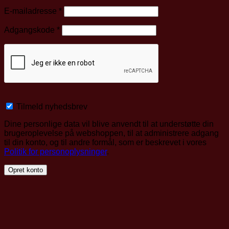
Påkrævet
E-mailadresse
*
Påkrævet
Adgangskode
*
Tilmeld nyhedsbrev
Dine personlige data vil blive anvendt til at understøtte din
brugeroplevelse på webshoppen, til at administrere adgang
til din konto, og til andre formål, som er beskrevet i vores
Politik for personoplysninger
.
Opret konto