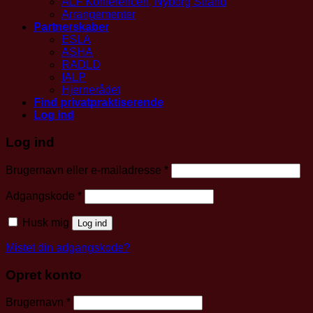
ALF Konferencen, Nyborg Strand
Arrangementer
Partnerskaber
ESLA
ASHA
RADLD
IALP
Hjernerådet
Find privatpraktiserende
Log ind
Log ind
Påkrævet
Brugernavn eller e-mailadresse
*
Påkrævet
Adgangskode
*
Husk mig
Log ind
Mistet din adgangskode?
Opret konto
Påkrævet
Brugernavn
*