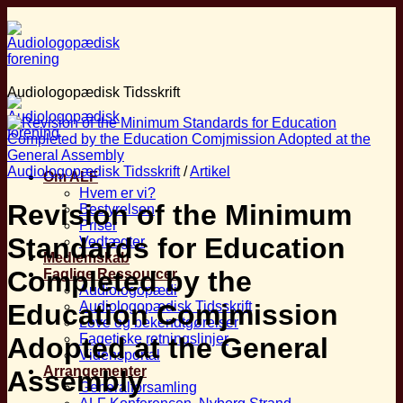
Fortsæt
til
indhold
Audiologopædisk Tidsskrift
Audiologopædisk Tidsskrift
/
Artikel
Om ALF
Hvem er vi?
Revision of the Minimum
Bestyrelsen
Priser
Standards for Education
Vedtægter
Medlemskab
Completed by the
Faglige Ressourcer
Audiologopædi
Audiologopædisk Tidsskrift
Education Comjmission
Love og bekendtgørelser
Fagetiske retningslinjer
Adopted at the General
Vidensportal
Arrangementer
Assembly
Generalforsamling