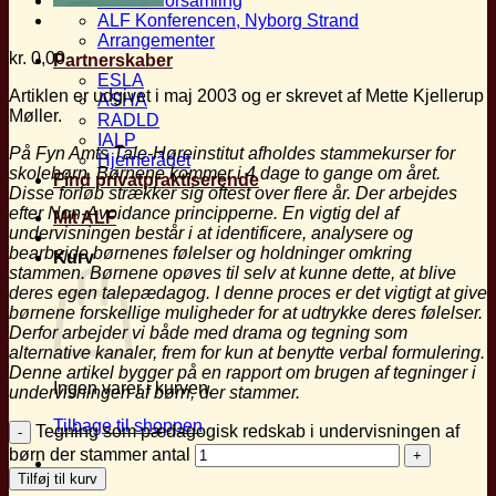
Generalforsamling
ALF Konferencen, Nyborg Strand
Arrangementer
kr.
0,00
Partnerskaber
ESLA
Artiklen er udgivet i maj 2003 og er skrevet af Mette Kjellerup
ASHA
Møller.
RADLD
IALP
På Fyn Amts Tale-Høreinstitut
afholdes stammekurser for
Hjernerådet
skolebørn. Børnene kommer
i 4 dage to gange om året.
Find privatpraktiserende
Disse forløb strækker sig oftest
over flere år. Der arbejdes
efter Non-Avoidance
principperne. En vigtig del af
Mit ALF
undervisningen består i at
identificere, analysere og
bearbejde
børnenes følelser og
holdninger omkring
Kurv
stammen.
Børnene opøves til selv
at kunne dette, at blive
deres
egen talepædagog.
I denne proces er det vigtigt
at give
børnene forskellige
muligheder for at udtrykke
deres følelser.
Derfor arbejder
vi både med drama og
tegning som
alternative kanaler,
frem for kun at benytte
verbal formulering.
Denne artikel
bygger på en rapport
om brugen af tegninger i
Ingen varer i kurven.
undervisningen
af børn, der
stammer.
Tilbage til shoppen
Tegning som pædagogisk redskab i undervisningen af
børn der stammer antal
Tilføj til kurv