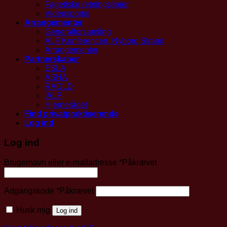
Fagetiske retningslinjer
Vidensportal
Arrangementer
Generalforsamling
ALF Konferencen, Nyborg Strand
Arrangementer
Partnerskaber
ESLA
ASHA
RADLD
IALP
Hjernerådet
Find privatpraktiserende
Log ind
Log ind
Brugernavn eller e-mailadresse
*
Påkrævet
Adgangskode
*
Påkrævet
Husk mig
Log ind