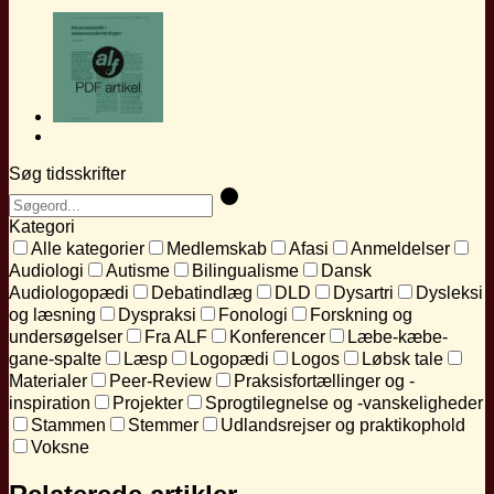
Søg tidsskrifter
Kategori
Alle kategorier
Medlemskab
Afasi
Anmeldelser
Audiologi
Autisme
Bilingualisme
Dansk
Audiologopædi
Debatindlæg
DLD
Dysartri
Dysleksi
og læsning
Dyspraksi
Fonologi
Forskning og
undersøgelser
Fra ALF
Konferencer
Læbe-kæbe-
gane-spalte
Læsp
Logopædi
Logos
Løbsk tale
Materialer
Peer-Review
Praksisfortællinger og -
inspiration
Projekter
Sprogtilegnelse og -vanskeligheder
Stammen
Stemmer
Udlandsrejser og praktikophold
Voksne