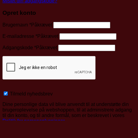
Mistet din adgangskode?
Opret konto
Brugernavn
*
Påkrævet
E-mailadresse
*
Påkrævet
Adgangskode
*
Påkrævet
Tilmeld nyhedsbrev
Dine personlige data vil blive anvendt til at understøtte din
brugeroplevelse på webshoppen, til at administrere adgang
til din konto, og til andre formål, som er beskrevet i vores
Politik for personoplysninger
.
Opret konto