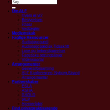
Om ALF
Hvem er vi?
Bestyrelsen
Priser
Vedtægter
Medlemskab
Faglige Ressourcer
Audiologopædi
Audiologopædisk Tidsskrift
Love og bekendtgørelser
Fagetiske retningslinjer
Vidensportal
Arrangementer
Generalforsamling
ALF Konferencen, Nyborg Strand
Arrangementer
Partnerskaber
ESLA
ASHA
RADLD
IALP
Hjernerådet
Find privatpraktiserende