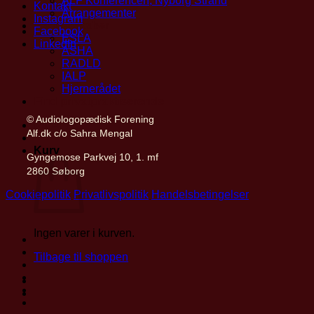
ALF Konferencen, Nyborg Strand
Kontakt
Arrangementer
Instagram
Partnerskaber
Facebook
ESLA
LinkedIn
ASHA
RADLD
IALP
Hjernerådet
Find privatpraktiserende
© Audiologopædisk Forening
Mit ALF
Alf.dk c/o Sahra Mengal
Kurv
Gyngemose Parkvej 10, 1. mf
2860 Søborg
Cookiepolitik
Privatlivspolitik
Handelsbetingelser
Ingen varer i kurven.
Tilbage til shoppen