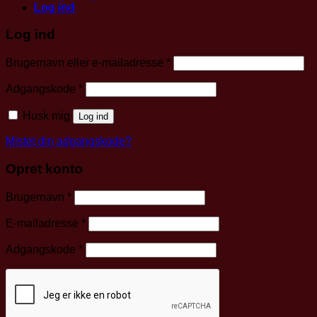
Log ind
Log ind
Påkrævet
Brugernavn eller e-mailadresse
*
Påkrævet
Adgangskode
*
Husk mig
Log ind
Mistet din adgangskode?
Opret konto
Påkrævet
Brugernavn
*
Påkrævet
E-mailadresse
*
Påkrævet
Adgangskode
*