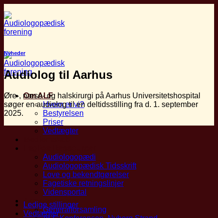
Fortsæt
til
indhold
Nyheder
Audiolog til Aarhus
Øre-, næse- og halskirurgi på Aarhus Universitetshospital
Om ALF
søger en audiolog til en deltidsstilling fra d. 1. september
Hvem er vi?
2025.
Bestyrelsen
Priser
Vedtægter
Medlemskab
Faglige Ressourcer
Audiologopædi
Audiologopædisk Tidsskrift
Love og bekendtgørelser
Fagetiske retningslinjer
Vidensportal
Arrangementer
Ledige stillinger
Generalforsamling
Vedtægter