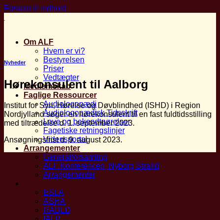
Fortsæt til indhold
Om ALF
Hvem er vi?
Bestyrelsen
Nyheder
Priser
Vedtægter
Hørekonsulent til Aalborg
Medlemskab
Faglige Ressourcer
Audiologopædi
Institut for Syn, Hørelse og Døvblindhed (ISHD) i Region
Audiologopædisk Tidsskrift
Nordjylland søger en hørekonsulent til en fast fuldtidsstilling
Love og bekendtgørelser
med tiltrædelse d. 1. september 2023.
Fagetiske retningslinjer
Vidensportal
Ansøgningsfrist d. 9. august 2023.
Arrangementer
Generalforsamling
ALF Konferencen, Nyborg Strand
Arrangementer
Partnerskaber
ESLA
ASHA
RADLD
IALP