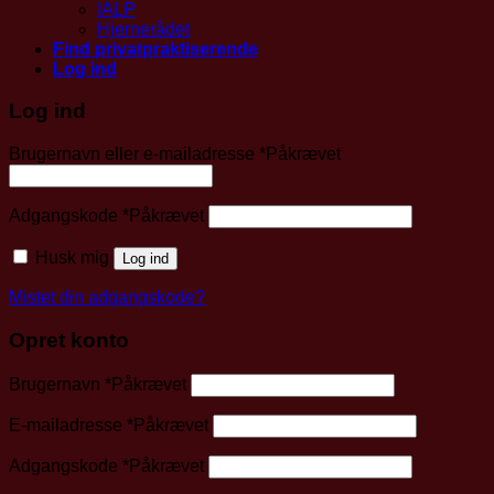
IALP
Hjernerådet
Find privatpraktiserende
Log ind
Log ind
Brugernavn eller e-mailadresse
*
Påkrævet
Adgangskode
*
Påkrævet
Husk mig
Log ind
Mistet din adgangskode?
Opret konto
Brugernavn
*
Påkrævet
E-mailadresse
*
Påkrævet
Adgangskode
*
Påkrævet