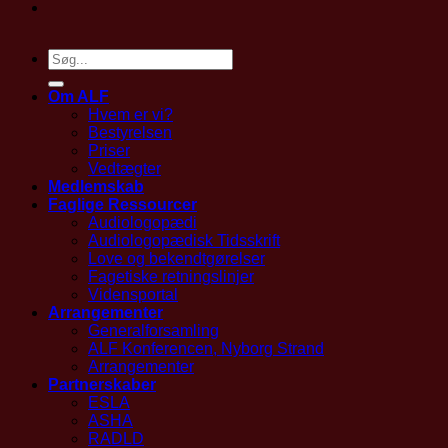
Om ALF
Hvem er vi?
Bestyrelsen
Priser
Vedtægter
Medlemskab
Faglige Ressourcer
Audiologopædi
Audiologopædisk Tidsskrift
Love og bekendtgørelser
Fagetiske retningslinjer
Vidensportal
Arrangementer
Generalforsamling
ALF Konferencen, Nyborg Strand
Arrangementer
Partnerskaber
ESLA
ASHA
RADLD