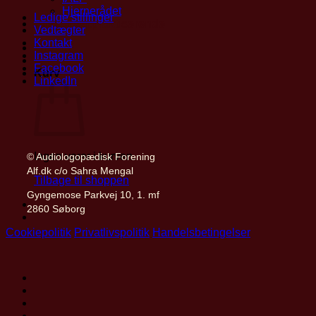
Hjernerådet
Ledige stillinger
Find privatpraktiserende
Vedtægter
Kontakt
Mit ALF
Instagram
Facebook
Kurv
LinkedIn
Ingen varer i kurven.
© Audiologopædisk Forening
Alf.dk c/o Sahra Mengal
Tilbage til shoppen
Gyngemose Parkvej 10, 1. mf
2860 Søborg
Cookiepolitik
Privatlivspolitik
Handelsbetingelser