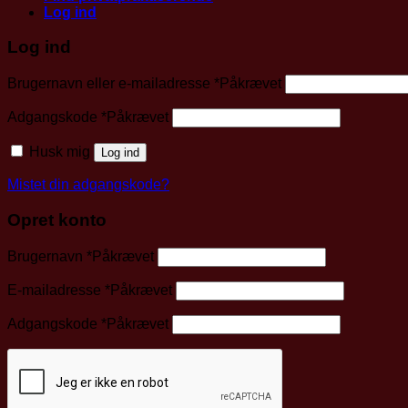
Log ind
Log ind
Brugernavn eller e-mailadresse
*
Påkrævet
Adgangskode
*
Påkrævet
Husk mig
Log ind
Mistet din adgangskode?
Opret konto
Brugernavn
*
Påkrævet
E-mailadresse
*
Påkrævet
Adgangskode
*
Påkrævet