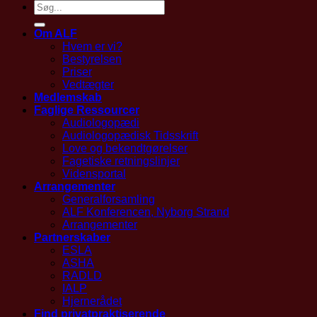
Om ALF
Hvem er vi?
Bestyrelsen
Priser
Vedtægter
Medlemskab
Faglige Ressourcer
Audiologopædi
Audiologopædisk Tidsskrift
Love og bekendtgørelser
Fagetiske retningslinjer
Vidensportal
Arrangementer
Generalforsamling
ALF Konferencen, Nyborg Strand
Arrangementer
Partnerskaber
ESLA
ASHA
RADLD
IALP
Hjernerådet
Find privatpraktiserende