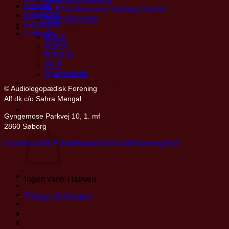
Generalforsamling
Kontakt
ALF Konferencen, Nyborg Strand
Instagram
Arrangementer
Facebook
Partnerskaber
LinkedIn
ESLA
ASHA
RADLD
IALP
Hjernerådet
Find privatpraktiserende
© Audiologopædisk Forening
Alf.dk c/o Sahra Mengal
Mit ALF
Gyngemose Parkvej 10, 1. mf
Kurv
2860 Søborg
Cookiepolitik
Privatlivspolitik
Handelsbetingelser
Ingen varer i kurven.
Tilbage til shoppen