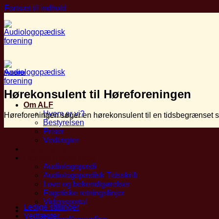
Fortsæt til indhold
Nyheder
Hørekonsulent til Høreforeningen
Om ALF
Hvem er vi?
Høreforeningen søger en hørekonsulent til en tidsbegrænset stil
Bestyrelsen
Priser
Vedtægter
Medlemskab
Faglige Ressourcer
Audiologopædi
Audiologopædisk Tidsskrift
Love og bekendtgørelser
Fagetiske retningslinjer
Vidensportal
Ledige stillinger
Arrangementer
Vedtægter