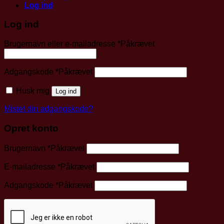
Log ind
Log ind
Brugernavn eller e-mailadresse
*
Påkrævet
Adgangskode
*
Påkrævet
Husk mig
Log ind
Mistet din adgangskode?
Opret konto
Brugernavn
*
Påkrævet
E-mailadresse
*
Påkrævet
Adgangskode
*
Påkrævet