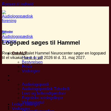
Fortsæt til indhold
Nyheder
Logopæd søges til Hammel
Regionshospitalet Hammel Neurocenter søger en logopæd
Om ALF
til et vikariat fra d. 1. juli 2026 til d. 31. maj 2027.
Hvem er vi?
Bestyrelsen
Priser
Vedtægter
Medlemskab
Faglige Ressourcer
Audiologopædi
Audiologopædisk Tidsskrift
Love og bekendtgørelser
Fagetiske retningslinjer
Vidensportal
Ledige stillinger
Arrangementer
Vedtægter