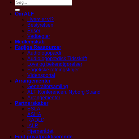
Om ALF
Hvem er vi?
Bestyrelsen
Priser
Vedtægter
Medlemskab
Faglige Ressourcer
Audiologopædi
Audiologopædisk Tidsskrift
Love og bekendtgørelser
Fagetiske retningslinjer
Vidensportal
Arrangementer
Generalforsamling
ALF Konferencen, Nyborg Strand
Arrangementer
Partnerskaber
ESLA
ASHA
RADLD
IALP
Hjernerådet
Find privatpraktiserende