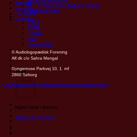
Generalforsamling
Kontakt
ALF Konferencen, Nyborg Strand
Instagram
Arrangementer
Facebook
Partnerskaber
LinkedIn
ESLA
ASHA
RADLD
IALP
Hjernerådet
Find privatpraktiserende
© Audiologopædisk Forening
Alf.dk c/o Sahra Mengal
Mit ALF
Gyngemose Parkvej 10, 1. mf
Kurv
2860 Søborg
Cookiepolitik
Privatlivspolitik
Handelsbetingelser
Ingen varer i kurven.
Tilbage til shoppen