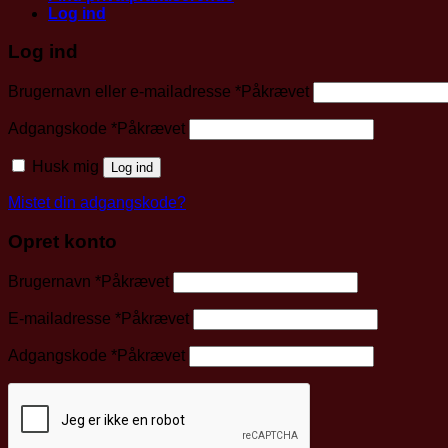
Log ind
Log ind
Brugernavn eller e-mailadresse
*
Påkrævet
Adgangskode
*
Påkrævet
Husk mig
Log ind
Mistet din adgangskode?
Opret konto
Brugernavn
*
Påkrævet
E-mailadresse
*
Påkrævet
Adgangskode
*
Påkrævet