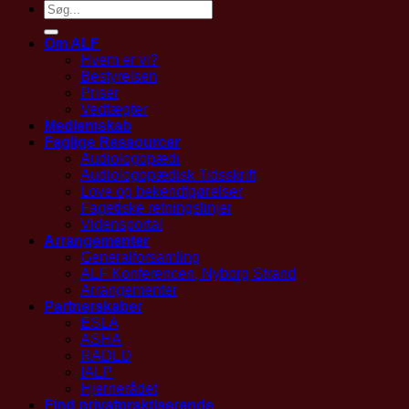
Om ALF
Hvem er vi?
Bestyrelsen
Priser
Vedtægter
Medlemskab
Faglige Ressourcer
Audiologopædi
Audiologopædisk Tidsskrift
Love og bekendtgørelser
Fagetiske retningslinjer
Vidensportal
Arrangementer
Generalforsamling
ALF Konferencen, Nyborg Strand
Arrangementer
Partnerskaber
ESLA
ASHA
RADLD
IALP
Hjernerådet
Find privatpraktiserende