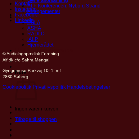
Generalforsamling
Kontakt
ALF Konferencen, Nyborg Strand
Instagram
Arrangementer
Facebook
Partnerskaber
LinkedIn
ESLA
ASHA
RADLD
IALP
Hjernerådet
Find privatpraktiserende
© Audiologopædisk Forening
Alf.dk c/o Sahra Mengal
Mit ALF
Gyngemose Parkvej 10, 1. mf
Kurv
2860 Søborg
Cookiepolitik
Privatlivspolitik
Handelsbetingelser
Ingen varer i kurven.
Tilbage til shoppen