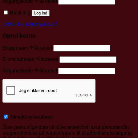
Adgangskode
*
Påkrævet
Husk mig
Log ind
Mistet din adgangskode?
Opret konto
Brugernavn
*
Påkrævet
E-mailadresse
*
Påkrævet
Adgangskode
*
Påkrævet
Tilmeld nyhedsbrev
Dine personlige data vil blive anvendt til at understøtte din
brugeroplevelse på webshoppen, til at administrere adgang