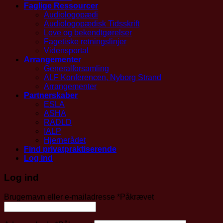
Faglige Ressourcer
Audiologopædi
Audiologopædisk Tidsskrift
Love og bekendtgørelser
Fagetiske retningslinjer
Vidensportal
Arrangementer
Generalforsamling
ALF Konferencen, Nyborg Strand
Arrangementer
Partnerskaber
ESLA
ASHA
RADLD
IALP
Hjernerådet
Find privatpraktiserende
Log ind
Log ind
Brugernavn eller e-mailadresse
*
Påkrævet