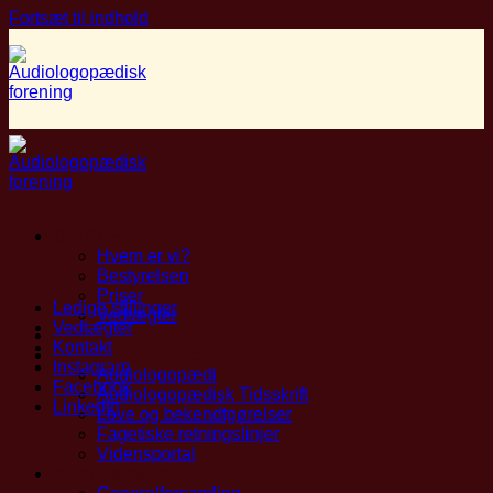
Fortsæt til indhold
Om ALF
Hvem er vi?
Bestyrelsen
Priser
Ledige stillinger
Vedtægter
Vedtægter
Medlemskab
Kontakt
Faglige Ressourcer
Instagram
Audiologopædi
Facebook
Audiologopædisk Tidsskrift
LinkedIn
Love og bekendtgørelser
Fagetiske retningslinjer
Vidensportal
Arrangementer