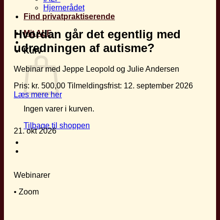
Hjernerådet
Find privatpraktiserende
Hvordan går det egentlig med
Mit ALF
udredningen af autisme?
Kurv
Webinar med Jeppe Leopold og Julie Andersen
Pris:
kr.
500,00
Tilmeldingsfrist: 12. september 2026
Læs mere her
Ingen varer i kurven.
Tilbage til shoppen
21. okt 2026
Webinarer
• Zoom