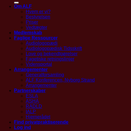
Om ALF
Hvem er vi?
Bestyrelsen
Priser
Vedtægter
Medlemskab
Faglige Ressourcer
Audiologopædi
Audiologopædisk Tidsskrift
Love og bekendtgørelser
Fagetiske retningslinjer
Vidensportal
Arrangementer
Generalforsamling
ALF Konferencen, Nyborg Strand
Arrangementer
Partnerskaber
ESLA
ASHA
RADLD
IALP
Hjernerådet
Find privatpraktiserende
Log ind