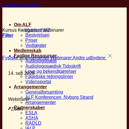
Fortsæt til indhold
Om ALF
Hvem er vi?
Kursus Kategorier
/
Webinarer
Bestyrelsen
Filter
Priser
Vedtægter
Medlemskab
Faglige Ressourcer
Fysiske arrangementer
Webinarer
Andre udbydere
Audiologopædi
Audiologopædisk Tidsskrift
Love og bekendtgørelser
14. sep 2026
Fagetiske retningslinjer
Vidensportal
Arrangementer
Generalforsamling
ALF Konferencen, Nyborg Strand
Webinarer
Arrangementer
Partnerskaber
• Zoom
ESLA
ASHA
RADLD
IALP