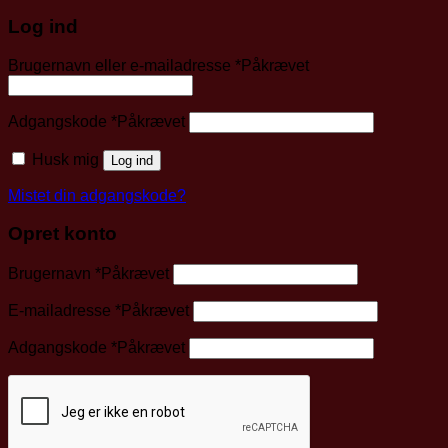
Log ind
Brugernavn eller e-mailadresse
*
Påkrævet
Adgangskode
*
Påkrævet
Husk mig
Log ind
Mistet din adgangskode?
Opret konto
Brugernavn
*
Påkrævet
E-mailadresse
*
Påkrævet
Adgangskode
*
Påkrævet