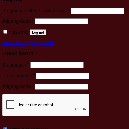
Påkrævet
Brugernavn eller e-mailadresse
*
Påkrævet
Adgangskode
*
Husk mig
Log ind
Mistet din adgangskode?
Opret konto
Påkrævet
Brugernavn
*
Påkrævet
E-mailadresse
*
Påkrævet
Adgangskode
*