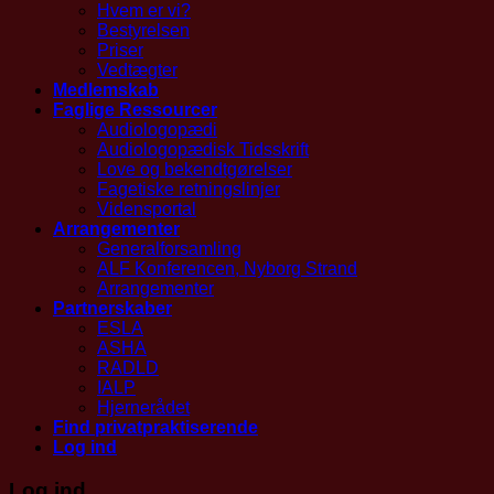
Hvem er vi?
Bestyrelsen
Priser
Vedtægter
Medlemskab
Faglige Ressourcer
Audiologopædi
Audiologopædisk Tidsskrift
Love og bekendtgørelser
Fagetiske retningslinjer
Vidensportal
Arrangementer
Generalforsamling
ALF Konferencen, Nyborg Strand
Arrangementer
Partnerskaber
ESLA
ASHA
RADLD
IALP
Hjernerådet
Find privatpraktiserende
Log ind
Log ind