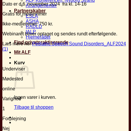
ALF Konferencen, Nyborg Strand
Dato er d.6. november 2024 fra kl. 14-16
Arrangementer
Partnerskaber
Gratis for medlemmer
ESLA
ASHA
Ikke-medlemmer: 750 kr.
RADLD
IALP
Webinaret bliver optaget og sendes rundt efterfølgende.
Hjernerådet
Find privatpraktiserende
Læs mere her
Pediatric Speech Sound Disorders_ALF2024
(1)
Mit ALF
Kurv
Underviser
Mødested
online
Ingen varer i kurven.
Varighed
Tilbage til shoppen
1
Forplejning
Nej