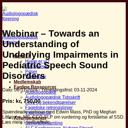
Fortsæt
til
indhold
Webinar – Towards an
Understanding of
Underlying Impairments in
Om ALF
Hvem er vi?
Pediatric Speech Sound
Bestyrelsen
Priser
Disorders
Vedtægter
Medlemskab
Faglige Ressourcer
Dato: 06-11-2024
-
Tilmeldingsfrist: 03-11-2024
Audiologopædi
Audiologopædisk Tidsskrift
Pris:
kr.
750,00
Love og bekendtgørelser
Fagetiske retningslinjer
Spændende webinar med Edwin Mass, PhD og Meghan
Vidensportal
Littlejohn, MS, CCC-SLP om vurdering og forståelse af SSD.
Arrangementer
Læs mere i vedhæftede.
Generalforsamling