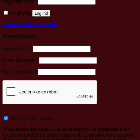
Påkrævet
Adgangskode
*
Husk mig
Log ind
Mistet din adgangskode?
Opret konto
Påkrævet
Brugernavn
*
Påkrævet
E-mailadresse
*
Påkrævet
Adgangskode
*
Tilmeld nyhedsbrev
Dine personlige data vil blive anvendt til at understøtte din
brugeroplevelse på webshoppen, til at administrere adgang