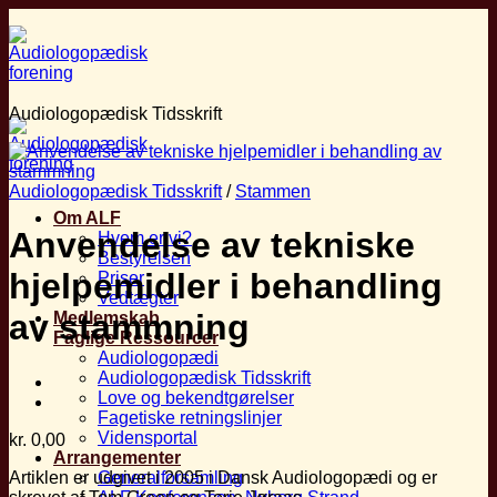
Fortsæt
til
indhold
Audiologopædisk Tidsskrift
Audiologopædisk Tidsskrift
/
Stammen
Om ALF
Anvendelse av tekniske
Hvem er vi?
Bestyrelsen
hjelpemidler i behandling
Priser
Vedtægter
av stammning
Medlemskab
Faglige Ressourcer
Audiologopædi
Audiologopædisk Tidsskrift
Love og bekendtgørelser
Fagetiske retningslinjer
Vidensportal
kr.
0,00
Arrangementer
Artiklen er udgivet i 2005 i Dansk Audiologopædi og er
Generalforsamling