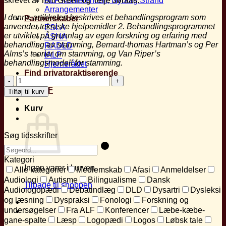
skrevet af Tom Green og Terje Jøraas.
ALF Konferencen, Nyborg Strand
Arrangementer
I denne artikkelen beskrives et behandlingsprogram
som
Partnerskaber
anvender tekniske hjelpemidler
2
. Behandlingsprogrammet
ESLA
er ut
viklet på grunnlag av egen forskning og
erfaring med
ASHA
behandling av stamming,
Bernard-thomas Hartman’s og Per
RADLD
Alms’s
teorier om stamming, og Van Riper’s
IALP
behandlingsmodell
for stamming.
Hjernerådet
Find privatpraktiserende
Anvendelse
av
Mit ALF
Tilføj til kurv
tekniske
hjelpemidler
Kurv
i
behandling
av
Søg tidsskrifter
stammning
antal
Kategori
Ingen varer i kurven.
Alle kategorier
Medlemskab
Afasi
Anmeldelser
Audiologi
Autisme
Bilingualisme
Dansk
Tilbage til shoppen
Audiologopædi
Debatindlæg
DLD
Dysartri
Dysleksi
og læsning
Dyspraksi
Fonologi
Forskning og
undersøgelser
Fra ALF
Konferencer
Læbe-kæbe-
gane-spalte
Læsp
Logopædi
Logos
Løbsk tale