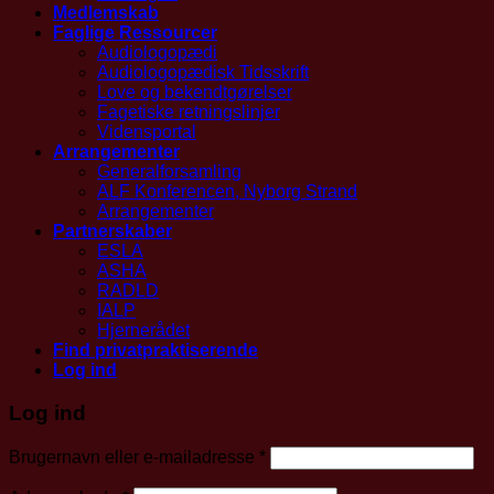
Medlemskab
Faglige Ressourcer
Audiologopædi
Audiologopædisk Tidsskrift
Love og bekendtgørelser
Fagetiske retningslinjer
Vidensportal
Arrangementer
Generalforsamling
ALF Konferencen, Nyborg Strand
Arrangementer
Partnerskaber
ESLA
ASHA
RADLD
IALP
Hjernerådet
Find privatpraktiserende
Log ind
Log ind
Påkrævet
Brugernavn eller e-mailadresse
*