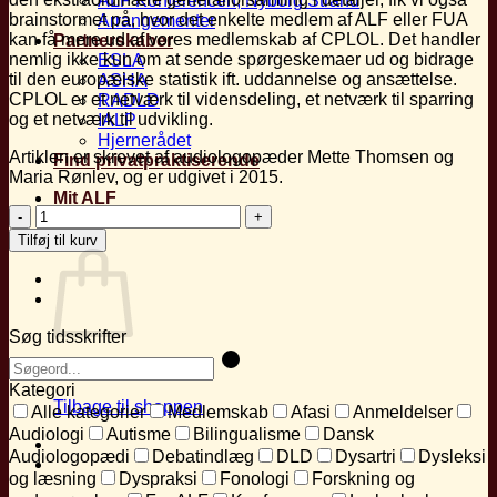
ALF Konferencen, Nyborg Strand
brainstormet på, hvor det enkelte medlem af ALF eller FUA
Arrangementer
kan få mere ud af vores medlemskab af CPLOL. Det handler
Partnerskaber
nemlig ikke kun om at sende spørgeskemaer ud og bidrage
ESLA
til den europæiske statistik ift. uddannelse og ansættelse.
ASHA
CPLOL er et netværk til vidensdeling, et netværk til sparring
RADLD
og et netværk til udvikling.
IALP
Hjernerådet
Artiklen er skrevet af audiologopæder Mette Thomsen og
Find privatpraktiserende
Maria Rønlev, og er udgivet i 2015.
Mit ALF
CPLOL-
møde
Kurv
Tilføj til kurv
og
konference
antal
Søg tidsskrifter
Ingen varer i kurven.
Kategori
Tilbage til shoppen
Alle kategorier
Medlemskab
Afasi
Anmeldelser
Audiologi
Autisme
Bilingualisme
Dansk
Audiologopædi
Debatindlæg
DLD
Dysartri
Dysleksi
og læsning
Dyspraksi
Fonologi
Forskning og