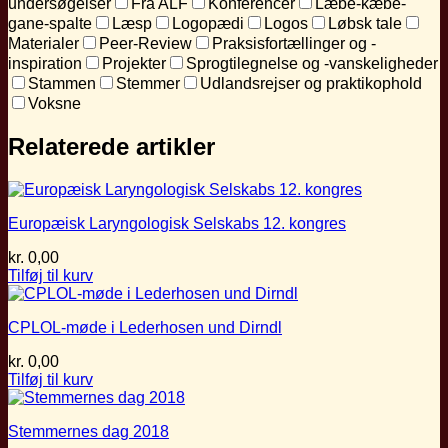
undersøgelser
Fra ALF
Konferencer
Læbe-kæbe-
gane-spalte
Læsp
Logopædi
Logos
Løbsk tale
Materialer
Peer-Review
Praksisfortællinger og -
inspiration
Projekter
Sprogtilegnelse og -vanskeligheder
Stammen
Stemmer
Udlandsrejser og praktikophold
Voksne
Relaterede artikler
Europæisk Laryngologisk Selskabs 12. kongres
kr.
0,00
Tilføj til kurv
CPLOL-møde i Lederhosen und Dirndl
kr.
0,00
Tilføj til kurv
Stemmernes dag 2018