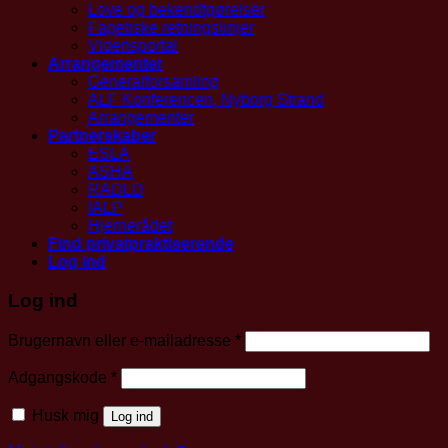
Love og bekendtgørelser
Fagetiske retningslinjer
Vidensportal
Arrangementer
Generalforsamling
ALF Konferencen, Nyborg Strand
Arrangementer
Partnerskaber
ESLA
ASHA
RADLD
IALP
Hjernerådet
Find privatpraktiserende
Log ind
Log ind
Påkrævet
Brugernavn eller e-mailadresse
*
Påkrævet
Adgangskode
*
Husk mig
Log ind