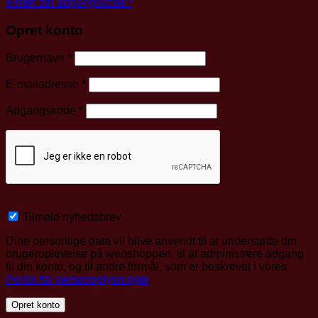
Mistet din adgangskode?
Opret konto
Påkrævet
Brugernavn
*
Påkrævet
E-mailadresse
*
Påkrævet
Adgangskode
*
Tilmeld nyhedsbrev
Dine personlige data vil blive anvendt til at understøtte din
brugeroplevelse på webshoppen, til at administrere adgang
til din konto, og til andre formål, som er beskrevet i vores
Politik for personoplysninger
.
Opret konto