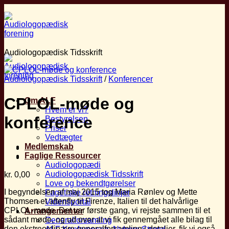
Fortsæt
til
indhold
Audiologopædisk Tidsskrift
Audiologopædisk Tidsskrift
/
Konferencer
CPLOL-møde og
Om ALF
Hvem er vi?
konference
Bestyrelsen
Priser
Vedtægter
Medlemskab
Faglige Ressourcer
Audiologopædi
Audiologopædisk Tidsskrift
kr.
0,00
Love og bekendtgørelser
I begyndelsen af maj 2015 tog Maria Rønlev og Mette
Fagetiske retningslinjer
Thomsen et aftenfly til Firenze, Italien til det halvårlige
Vidensportal
CPLOL-møde. Det var første gang, vi rejste sammen til et
Arrangementer
sådant møde, og ud over at vi fik gennemgået alle bilag til
Generalforsamling
den ekstraordinære generalforsamling i detaljer, fik vi også