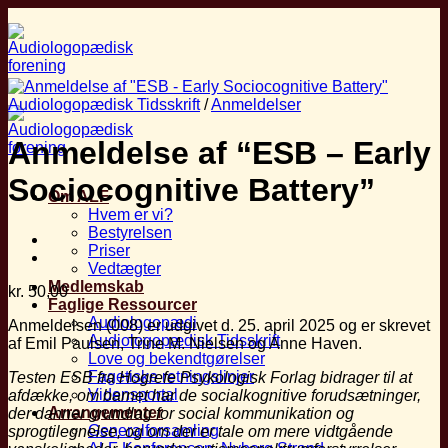
Fortsæt
til
indhold
Audiologopædisk Tidsskrift
/
Anmeldelser
Anmeldelse af “ESB – Early
Sociocognitive Battery”
Om ALF
Hvem er vi?
Bestyrelsen
Priser
Vedtægter
Medlemskab
kr.
50,00
Faglige Ressourcer
Audiologopædi
Anmeldelsen (008) er udgivet d. 25. april 2025 og er skrevet
Audiologopædisk Tidsskrift
af Emil Paulsen, Trine M. Nielsen og Anne Haven.
Love og bekendtgørelser
Fagetiske retningslinjer
Testen ESB fra Hogrefe Psykologisk Forlag bidrager til at
Vidensportal
afdække, om barnet har de socialkognitive forudsætninger,
Arrangementer
der danner grundlag for social kommunikation og
Generalforsamling
sprogtilegnelse,
og om der er tale om mere vidtgående