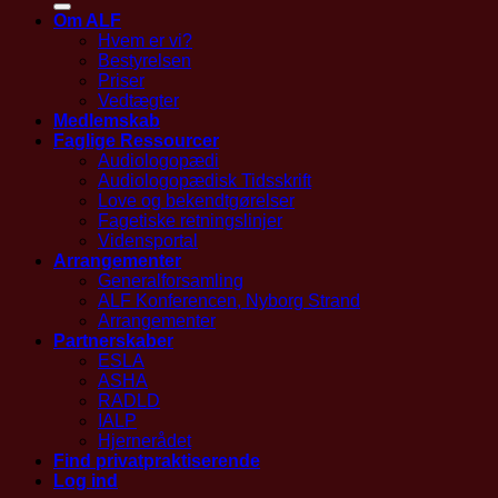
Om ALF
Hvem er vi?
Bestyrelsen
Priser
Vedtægter
Medlemskab
Faglige Ressourcer
Audiologopædi
Audiologopædisk Tidsskrift
Love og bekendtgørelser
Fagetiske retningslinjer
Vidensportal
Arrangementer
Generalforsamling
ALF Konferencen, Nyborg Strand
Arrangementer
Partnerskaber
ESLA
ASHA
RADLD
IALP
Hjernerådet
Find privatpraktiserende
Log ind