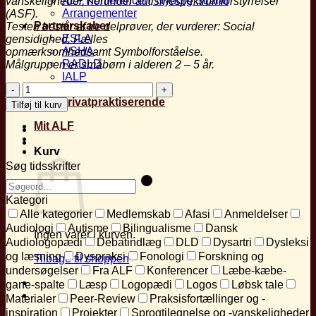
ALF Konferencen, Nyborg Strand
vanskeligheder, herunder autismespektrumforstyrrelser
Arrangementer
(ASF).
Partnerskaber
Testen består af tre delprøver, der vurderer: Social
ESLA
gensidighed, Fælles
ASHA
opmærksomhedsamt Symbolforståelse.
RADLD
Målgruppen er småbørn i alderen 2 – 5 år.
IALP
Anmeldelse
Hjernerådet
af
Find privatpraktiserende
Tilføj til kurv
"ESB
-
Mit ALF
Early
Sociocognitive
Kurv
Battery"
Søg tidsskrifter
antal
Kategori
Alle kategorier
Medlemskab
Afasi
Anmeldelser
Audiologi
Autisme
Bilingualisme
Dansk
Ingen varer i kurven.
Audiologopædi
Debatindlæg
DLD
Dysartri
Dysleksi
og læsning
Dyspraksi
Fonologi
Forskning og
Tilbage til shoppen
undersøgelser
Fra ALF
Konferencer
Læbe-kæbe-
gane-spalte
Læsp
Logopædi
Logos
Løbsk tale
Materialer
Peer-Review
Praksisfortællinger og -
inspiration
Projekter
Sprogtilegnelse og -vanskeligheder