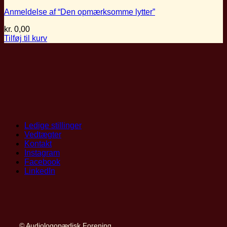
Anmeldelse af “Den opmærksomme lytter”
kr.
0,00
Tilføj til kurv
Ledige stillinger
Vedtægter
Kontakt
Instagram
Facebook
LinkedIn
© Audiologopædisk Forening