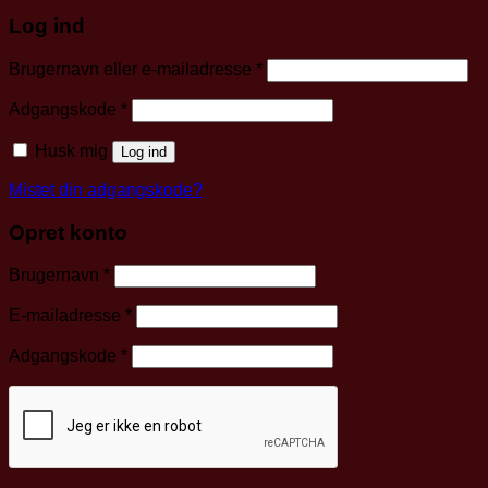
Log ind
Påkrævet
Brugernavn eller e-mailadresse
*
Påkrævet
Adgangskode
*
Husk mig
Log ind
Mistet din adgangskode?
Opret konto
Påkrævet
Brugernavn
*
Påkrævet
E-mailadresse
*
Påkrævet
Adgangskode
*