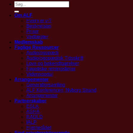
Om ALF
Hvem er vi?
Bestyrelsen
Priser
Vedtægter
Medlemskab
Faglige Ressourcer
Audiologopædi
Audiologopædisk Tidsskrift
Love og bekendtgørelser
Fagetiske retningslinjer
Vidensportal
Arrangementer
Generalforsamling
ALF Konferencen, Nyborg Strand
Arrangementer
Partnerskaber
ESLA
ASHA
RADLD
IALP
Hjernerådet
Find privatpraktiserende