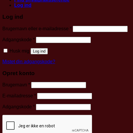
Log ind
Log ind
Påkrævet
Brugernavn eller e-mailadresse
*
Påkrævet
Adgangskode
*
Husk mig
Log ind
Mistet din adgangskode?
Opret konto
Påkrævet
Brugernavn
*
Påkrævet
E-mailadresse
*
Påkrævet
Adgangskode
*