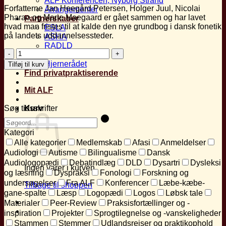
ALF Konferencen, Nyborg Strand
Forfatterne Jan Heegård Petersen, Holger Juul, Nicolai
Arrangementer
Pharao og Marie Maegaard er gået sammen og har lavet
Partnerskaber
hvad man fristes til at kalde den nye grundbog i dansk fonetik
ESLA
på landets uddannelsessteder.
ASHA
RADLD
Anmeldelse
IALP
af
Hjernerådet
Tilføj til kurv
"Udtalt
Find privatpraktiserende
–
En
Mit ALF
introduktion
til
Søg tidsskrifter
Kurv
dansk
fonetik”
Kategori
antal
Alle kategorier
Medlemskab
Afasi
Anmeldelser
Audiologi
Autisme
Bilingualisme
Dansk
Audiologopædi
Debatindlæg
DLD
Dysartri
Dysleksi
Ingen varer i kurven.
og læsning
Dyspraksi
Fonologi
Forskning og
undersøgelser
Fra ALF
Konferencer
Læbe-kæbe-
Tilbage til shoppen
gane-spalte
Læsp
Logopædi
Logos
Løbsk tale
Materialer
Peer-Review
Praksisfortællinger og -
inspiration
Projekter
Sprogtilegnelse og -vanskeligheder
Stammen
Stemmer
Udlandsrejser og praktikophold