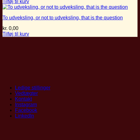
Tilføj til kurv
To udveksling, or not to udveksling, that is the question
kr.
0,00
Tilføj til kurv
Ledige stillinger
Vedtægter
Kontakt
Instagram
Facebook
LinkedIn