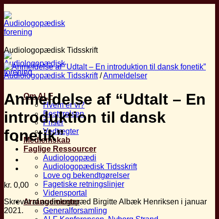
Fortsæt
til
indhold
Audiologopædisk Tidsskrift
Audiologopædisk Tidsskrift
/
Anmeldelser
Anmeldelse af “Udtalt – En
Om ALF
Hvem er vi?
introduktion til dansk
Bestyrelsen
Priser
fonetik”
Vedtægter
Medlemskab
Faglige Ressourcer
Audiologopædi
Audiologopædisk Tidsskrift
Love og bekendtgørelser
Fagetiske retningslinjer
kr.
0,00
Vidensportal
Skrevet af audiologopæd Birgitte Albæk Henriksen i januar
Arrangementer
2021.
Generalforsamling