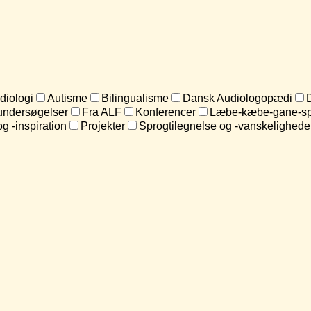
diologi
Autisme
Bilingualisme
Dansk Audiologopædi
undersøgelser
Fra ALF
Konferencer
Læbe-kæbe-gane-sp
og -inspiration
Projekter
Sprogtilegnelse og -vanskelighede