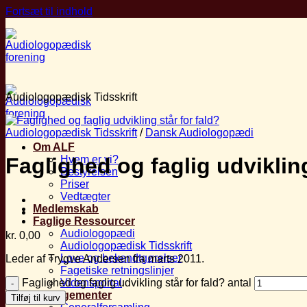
Fortsæt til indhold
Audiologopædisk Tidsskrift
Audiologopædisk Tidsskrift
/
Dansk Audiologopædi
Om ALF
Hvem er vi?
Faglighed og faglig udvikling 
Bestyrelsen
Priser
Vedtægter
Medlemskab
Faglige Ressourcer
Audiologopædi
kr.
0,00
Audiologopædisk Tidsskrift
Love og bekendtgørelser
Leder af Trygve Andersen fra marts 2011.
Fagetiske retningslinjer
Faglighed og faglig udvikling står for fald? antal
Vidensportal
Arrangementer
Tilføj til kurv