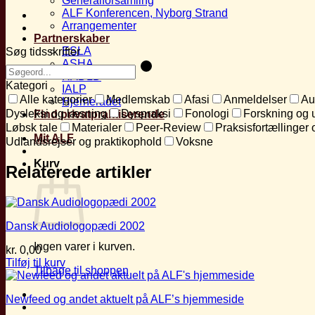
Generalforsamling
ALF Konferencen, Nyborg Strand
Arrangementer
Partnerskaber
ESLA
Søg tidsskrifter
ASHA
RADLD
Kategori
IALP
Alle kategorier
Medlemskab
Afasi
Anmeldelser
Au
Hjernerådet
Dysleksi og læsning
Dyspraksi
Fonologi
Forskning og 
Find privatpraktiserende
Løbsk tale
Materialer
Peer-Review
Praksisfortællinger 
Mit ALF
Udlandsrejser og praktikophold
Voksne
Kurv
Relaterede artikler
Dansk Audiologopædi 2002
Ingen varer i kurven.
kr.
0,00
Tilføj til kurv
Tilbage til shoppen
Newfeed og andet aktuelt på ALF’s hjemmeside