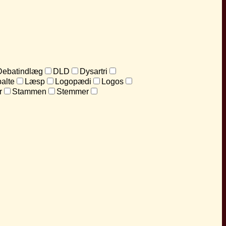
Debatindlæg
DLD
Dysartri
alte
Læsp
Logopædi
Logos
r
Stammen
Stemmer