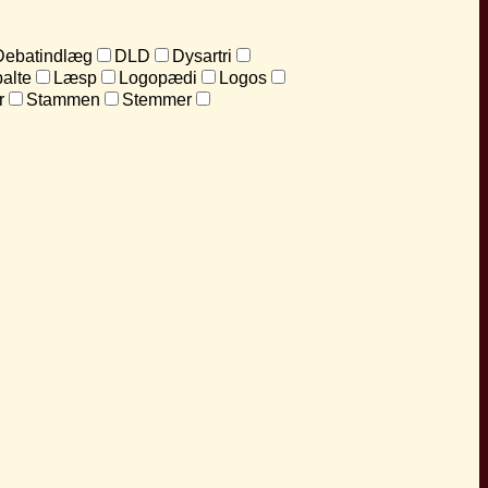
Debatindlæg
DLD
Dysartri
alte
Læsp
Logopædi
Logos
r
Stammen
Stemmer