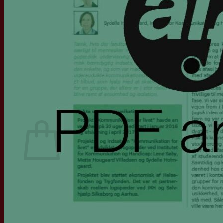
Generalforsamling
ALF Konferencen, Nyborg Strand
Arrangementer
Partnerskaber
ESLA
ASHA
RADLD
IALP
Hjernerådet
Find privatpraktiserende
Mit ALF
Kurv
Ingen varer i kurven.
Tilbage til shoppen