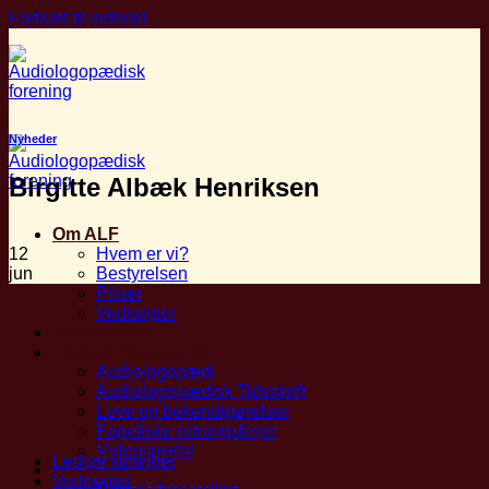
Fortsæt til indhold
Nyheder
Birgitte Albæk Henriksen
Om ALF
12
Hvem er vi?
jun
Bestyrelsen
Priser
Vedtægter
Medlemskab
Faglige Ressourcer
Audiologopædi
Audiologopædisk Tidsskrift
Love og bekendtgørelser
Fagetiske retningslinjer
Vidensportal
Ledige stillinger
Arrangementer
Vedtægter