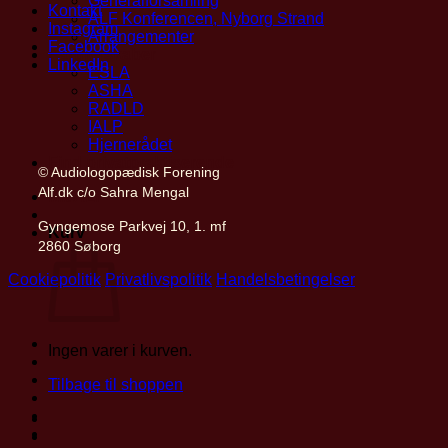
Generalforsamling
Kontakt
ALF Konferencen, Nyborg Strand
Instagram
Arrangementer
Facebook
Partnerskaber
LinkedIn
ESLA
ASHA
RADLD
IALP
Hjernerådet
Find privatpraktiserende
© Audiologopædisk Forening
Alf.dk c/o Sahra Mengal
Mit ALF
Gyngemose Parkvej 10, 1. mf
Kurv
2860 Søborg
Cookiepolitik
Privatlivspolitik
Handelsbetingelser
Ingen varer i kurven.
Tilbage til shoppen