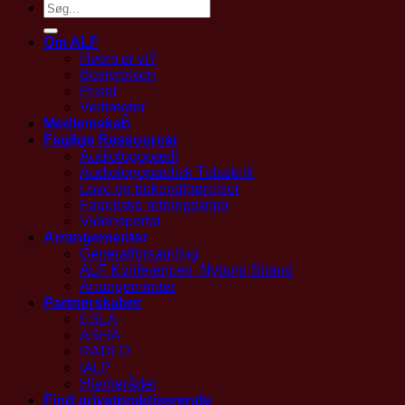
Om ALF
Hvem er vi?
Bestyrelsen
Priser
Vedtægter
Medlemskab
Faglige Ressourcer
Audiologopædi
Audiologopædisk Tidsskrift
Love og bekendtgørelser
Fagetiske retningslinjer
Vidensportal
Arrangementer
Generalforsamling
ALF Konferencen, Nyborg Strand
Arrangementer
Partnerskaber
ESLA
ASHA
RADLD
IALP
Hjernerådet
Find privatpraktiserende