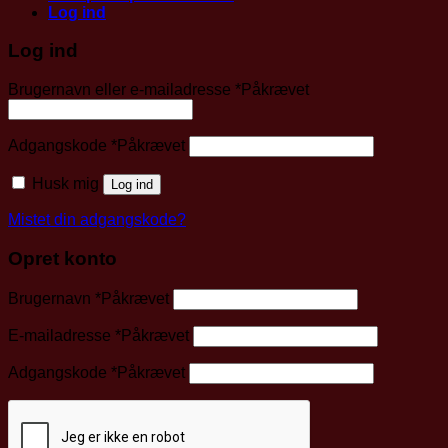
Log ind
Log ind
Brugernavn eller e-mailadresse
*
Påkrævet
Adgangskode
*
Påkrævet
Husk mig
Log ind
Mistet din adgangskode?
Opret konto
Brugernavn
*
Påkrævet
E-mailadresse
*
Påkrævet
Adgangskode
*
Påkrævet