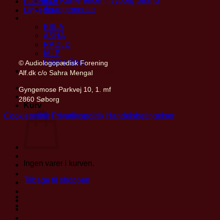
ALF Konferencen, Nyborg Strand
Facebook
Arrangementer
LinkedIn
Partnerskaber
ESLA
ASHA
RADLD
IALP
Hjernerådet
© Audiologopædisk Forening
Find privatpraktiserende
Alf.dk c/o Sahra Mengal
Mit ALF
Gyngemose Parkvej 10, 1. mf
2860 Søborg
Kurv
Cookiepolitik
Privatlivspolitik
Handelsbetingelser
Ingen varer i kurven.
Tilbage til shoppen