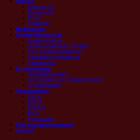
Om ALF
Hvem er vi?
Bestyrelsen
Priser
Vedtægter
Medlemskab
Faglige Ressourcer
Audiologopædi
Audiologopædisk Tidsskrift
Love og bekendtgørelser
Fagetiske retningslinjer
Vidensportal
Arrangementer
Generalforsamling
ALF Konferencen, Nyborg Strand
Arrangementer
Partnerskaber
ESLA
ASHA
RADLD
IALP
Hjernerådet
Find privatpraktiserende
Log ind