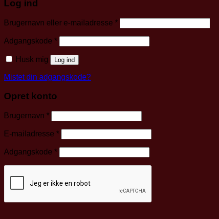
Log ind
Påkrævet
Brugernavn eller e-mailadresse
*
Påkrævet
Adgangskode
*
Husk mig
Log ind
Mistet din adgangskode?
Opret konto
Påkrævet
Brugernavn
*
Påkrævet
E-mailadresse
*
Påkrævet
Adgangskode
*