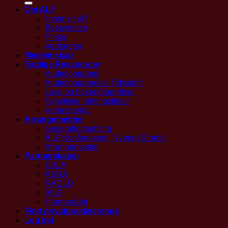
Om ALF
Hvem er vi?
Bestyrelsen
Priser
Vedtægter
Medlemskab
Faglige Ressourcer
Audiologopædi
Audiologopædisk Tidsskrift
Love og bekendtgørelser
Fagetiske retningslinjer
Vidensportal
Arrangementer
Generalforsamling
ALF Konferencen, Nyborg Strand
Arrangementer
Partnerskaber
ESLA
ASHA
RADLD
IALP
Hjernerådet
Find privatpraktiserende
Log ind