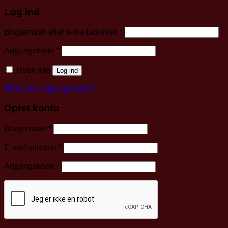
Log ind
Påkrævet
Brugernavn eller e-mailadresse
*
Påkrævet
Adgangskode
*
Husk mig
Log ind
Mistet din adgangskode?
Opret konto
Påkrævet
Brugernavn
*
Påkrævet
E-mailadresse
*
Påkrævet
Adgangskode
*