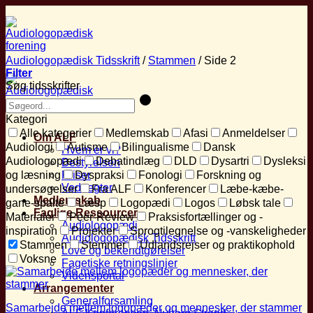
Fortsæt
til
indhold
Audiologopædisk Tidsskrift
/
Stammen
/
Side 2
Filter
Søg tidsskrifter
Kategori
Alle kategorier
Medlemskab
Afasi
Anmeldelser
Om ALF
Audiologi
Autisme
Bilingualisme
Dansk
Hvem er vi?
Audiologopædi
Debatindlæg
DLD
Dysartri
Dysleksi
Bestyrelsen
og læsning
Priser
Dyspraksi
Fonologi
Forskning og
Vedtægter
undersøgelser
Fra ALF
Konferencer
Læbe-kæbe-
Medlemskab
gane-spalte
Læsp
Logopædi
Logos
Løbsk tale
Faglige Ressourcer
Materialer
Peer-Review
Praksisfortællinger og -
Audiologopædi
inspiration
Projekter
Sprogtilegnelse og -vanskeligheder
Audiologopædisk Tidsskrift
Stammen
Stemmer
Udlandsrejser og praktikophold
Love og bekendtgørelser
Voksne
Fagetiske retningslinjer
Vidensportal
Arrangementer
Generalforsamling
Samarbejde mellem logopæder og mennesker, der stammer