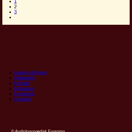
1
2
3
Ledige stillinger
Vedtægter
Kontakt
Instagram
Facebook
LinkedIn
© Audiologopædisk Forening