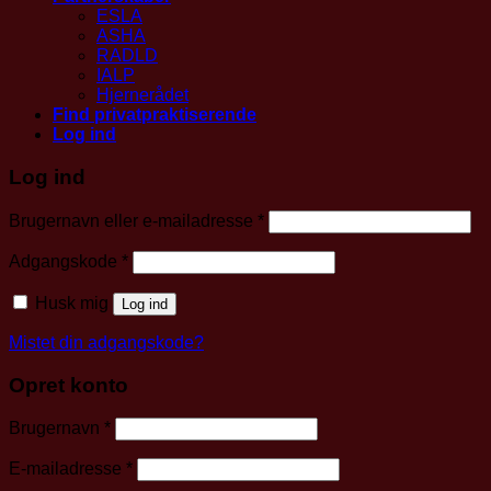
ESLA
ASHA
RADLD
IALP
Hjernerådet
Find privatpraktiserende
Log ind
Log ind
Påkrævet
Brugernavn eller e-mailadresse
*
Påkrævet
Adgangskode
*
Husk mig
Log ind
Mistet din adgangskode?
Opret konto
Påkrævet
Brugernavn
*
Påkrævet
E-mailadresse
*