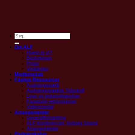
Om ALF
Hvem er vi?
Bestyrelsen
Priser
Vedtægter
Medlemskab
Faglige Ressourcer
Audiologopædi
Audiologopædisk Tidsskrift
Love og bekendtgørelser
Fagetiske retningslinjer
Vidensportal
Arrangementer
Generalforsamling
ALF Konferencen, Nyborg Strand
Arrangementer
Partnerskaber