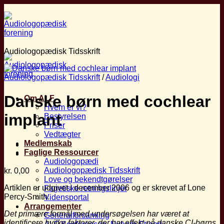
Fortsæt
til
indhold
Audiologopædisk Tidsskrift
Audiologopædisk Tidsskrift
/
Audiologi
Danske børn med cochlear
Om ALF
Hvem er vi?
implant
Bestyrelsen
Priser
Vedtægter
Medlemskab
Faglige Ressourcer
Audiologopædi
Audiologopædisk Tidsskrift
kr.
0,00
Love og bekendtgørelser
Artiklen er udgivet i december 2006 og er skrevet af Lone
Fagetiske retningslinjer
Percy-Smith.
Vidensportal
Arrangementer
Det primære formål med undersøgelsen
har været at
Generalforsamling
identificere hvilke faktorer,
der har effekt på danske CI-børns