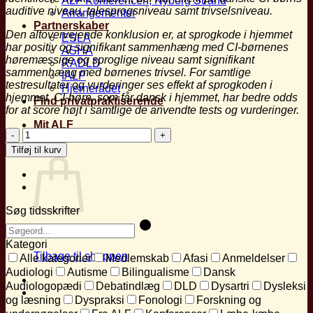
ALF Konferencen, Nyborg Strand
auditive niveau, talesprogsniveau samt
trivselsniveau.
Arrangementer
Partnerskaber
Den altovervejende konklusion er, at
sprogkode i hjemmet
ESLA
har positiv og
signifikant sammenhæng med CI-børnenes
ASHA
høremæssige og sproglige niveau
samt signifikant
RADLD
sammenhæng med børnenes
trivsel. For samtlige
IALP
testresultater
og vurderinger ses effekt af sprogkoden
i
Hjernerådet
hjemmet. CI-børn, som får dansk i
hjemmet, har bedre odds
Find privatpraktiserende
for at score
højt i samtlige de anvendte tests og
vurderinger.
Mit ALF
Danske
børn
Kurv
Tilføj til kurv
med
cochlear
implant
antal
Søg tidsskrifter
Ingen varer i kurven.
Kategori
Tilbage til shoppen
Alle kategorier
Medlemskab
Afasi
Anmeldelser
Audiologi
Autisme
Bilingualisme
Dansk
Audiologopædi
Debatindlæg
DLD
Dysartri
Dysleksi
og læsning
Dyspraksi
Fonologi
Forskning og