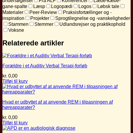
undersøgelser
Fra ALF
Konferencer
Læbe-kæbe-
gane-spalte
Læsp
Logopædi
Logos
Løbsk tale
Materialer
Peer-Review
Praksisfortællinger og -
inspiration
Projekter
Sprogtilegnelse og -vanskeligheder
Stammen
Stemmer
Udlandsrejser og praktikophold
Voksne
Relaterede artikler
Forældre i et Auditiv Verbal Terapi-forløb
kr.
0,00
Tilføj til kurv
Hvad er udbyttet af at anvende REM i tilpasningen af
høreapparater?
kr.
0,00
Tilføj til kurv