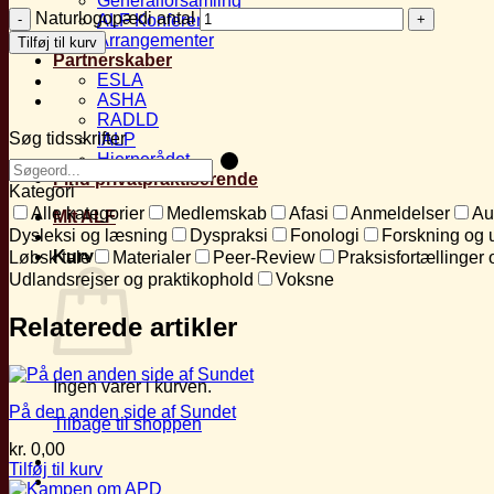
Generalforsamling
Naturlogopædi antal
ALF Konferencen, Nyborg Strand
Arrangementer
Tilføj til kurv
Partnerskaber
ESLA
ASHA
RADLD
Søg tidsskrifter
IALP
Hjernerådet
Find privatpraktiserende
Kategori
Alle kategorier
Medlemskab
Afasi
Anmeldelser
Au
Mit ALF
Dysleksi og læsning
Dyspraksi
Fonologi
Forskning og 
Kurv
Løbsk tale
Materialer
Peer-Review
Praksisfortællinger 
Udlandsrejser og praktikophold
Voksne
Relaterede artikler
Ingen varer i kurven.
På den anden side af Sundet
Tilbage til shoppen
kr.
0,00
Tilføj til kurv