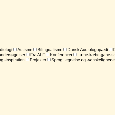
diologi
Autisme
Bilingualisme
Dansk Audiologopædi
undersøgelser
Fra ALF
Konferencer
Læbe-kæbe-gane-sp
og -inspiration
Projekter
Sprogtilegnelse og -vanskelighede