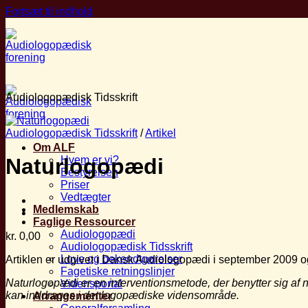
Fortsæt til indhold
Audiologopædisk Tidsskrift
Audiologopædisk Tidsskrift
/
Artikel
Om ALF
Hvem er vi?
Naturlogopædi
Bestyrelsen
Priser
Vedtægter
Medlemskab
Faglige Ressourcer
Audiologopædi
kr.
0,00
Audiologopædisk Tidsskrift
Love og bekendtgørelser
Artiklen er udgivet i Dansk Audiologopædi i september 2009 o
Fagetiske retningslinjer
Naturlogopædi er en interventionsmetode,
der benytter sig af
Vidensportal
kan inddrages i
det logopædiske vidensområde.
Arrangementer