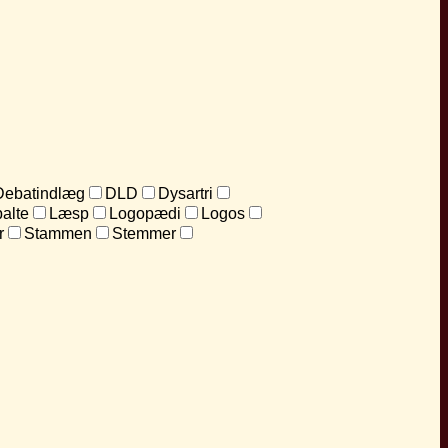
Debatindlæg
DLD
Dysartri
alte
Læsp
Logopædi
Logos
r
Stammen
Stemmer