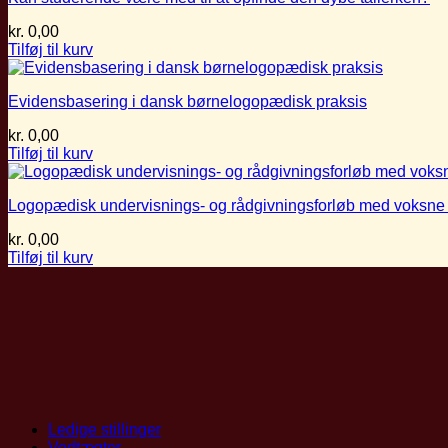
kr.
0,00
Tilføj til kurv
Evidensbasering i dansk børnelogopædisk praksis
kr.
0,00
Tilføj til kurv
Logopædisk undervisnings- og rådgivningsforløb med voksne
kr.
0,00
Tilføj til kurv
Ledige stillinger
Vedtægter