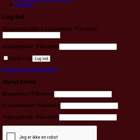
Log ind
Log ind
Brugernavn eller e-mailadresse
*
Påkrævet
Adgangskode
*
Påkrævet
Husk mig
Log ind
Mistet din adgangskode?
Opret konto
Brugernavn
*
Påkrævet
E-mailadresse
*
Påkrævet
Adgangskode
*
Påkrævet