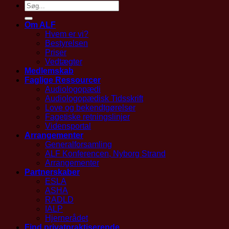
Om ALF
Hvem er vi?
Bestyrelsen
Priser
Vedtægter
Medlemskab
Faglige Ressourcer
Audiologopædi
Audiologopædisk Tidsskrift
Love og bekendtgørelser
Fagetiske retningslinjer
Vidensportal
Arrangementer
Generalforsamling
ALF Konferencen, Nyborg Strand
Arrangementer
Partnerskaber
ESLA
ASHA
RADLD
IALP
Hjernerådet
Find privatpraktiserende