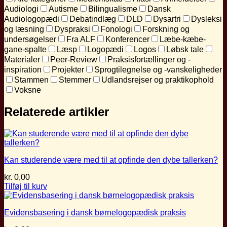
Audiologi
Autisme
Bilingualisme
Dansk
Audiologopædi
Debatindlæg
DLD
Dysartri
Dysleksi
og læsning
Dyspraksi
Fonologi
Forskning og
undersøgelser
Fra ALF
Konferencer
Læbe-kæbe-
gane-spalte
Læsp
Logopædi
Logos
Løbsk tale
Materialer
Peer-Review
Praksisfortællinger og -
inspiration
Projekter
Sprogtilegnelse og -vanskeligheder
Stammen
Stemmer
Udlandsrejser og praktikophold
Voksne
Relaterede artikler
Kan studerende være med til at opfinde den dybe tallerken?
kr.
0,00
Tilføj til kurv
Evidensbasering i dansk børnelogopædisk praksis