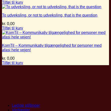
Tilføj til kurv
To udveksling, or not to udveksling, that is the question
kr.
0,00
Tilføj til kurv
KomTil – Kommunikativ tilgængelighed for personer med
afasi hele vejen!
kr.
0,00
Tilføj til kurv
Ledige stillinger
Vedtægter