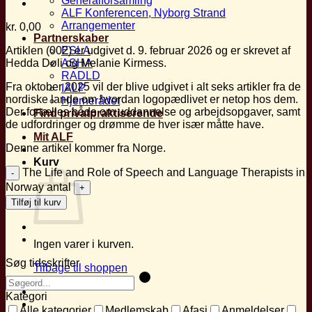
Generalforsamling
ALF Konferencen, Nyborg Strand
Arrangementer
kr.
0,00
Partnerskaber
Artiklen (002) er udgivet d. 9. februar 2026 og er skrevet af
ESLA
Hedda Døli og Melanie Kirmess.
ASHA
RADLD
Fra oktober 2025 vil der blive udgivet i alt seks artikler fra de
IALP
nordiske lande om hvordan logopædlivet er netop hos dem.
Hjernerådet
Der fortælles både om uddannelse og arbejdsopgaver, samt
Find privatpraktiserende
de udfordringer og drømme de hver især måtte have.
Mit ALF
Denne artikel kommer fra Norge.
Kurv
The Life and Role of Speech and Language Therapists in
Norway antal
Tilføj til kurv
Ingen varer i kurven.
Søg tidsskrifter
Tilbage til shoppen
Kategori
Alle kategorier
Medlemskab
Afasi
Anmeldelser