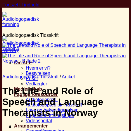
Fortsæt til indhold
Audiologopædisk Tidsskrift
Om ALF
Hvem er vi?
Bestyrelsen
Audiologopædisk Tidsskrift
/
Artikel
Priser
Vedtægter
The Life and Role of
Medlemskab
Faglige Ressourcer
Speech and Language
Audiologopædi
Audiologopædisk Tidsskrift
Therapists in Norway
Love og bekendtgørelser
Fagetiske retningslinjer
Vidensportal
Arrangementer