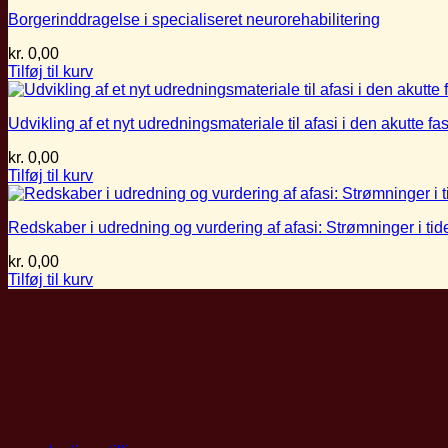
Borgerinddragelse i specialiseret neurorehabilitering
kr.
0,00
Tilføj til kurv
Udvikling af et nyt udredningsmateriale til afasi i den akutte fa
kr.
0,00
Tilføj til kurv
Redskaber i udredning og vurdering af afasi: Strømninger i tid
kr.
0,00
Tilføj til kurv