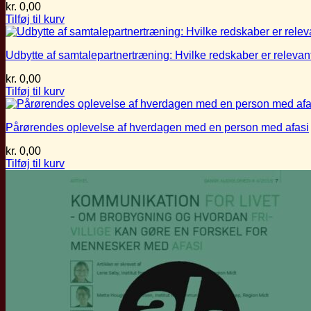
kr.
0,00
Tilføj til kurv
Udbytte af samtalepartnertræning: Hvilke redskaber er relevan
kr.
0,00
Tilføj til kurv
Pårørendes oplevelse af hverdagen med en person med afasi
kr.
0,00
Tilføj til kurv