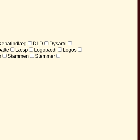
Debatindlæg
DLD
Dysartri
alte
Læsp
Logopædi
Logos
r
Stammen
Stemmer