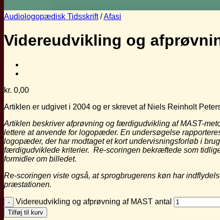
Audiologopædisk Tidsskrift
/
Afasi
Videreudvikling og afprøvn
kr.
0,00
Artiklen er udgivet i 2004 og er skrevet af Niels Reinholt Pe
Artiklen beskriver afprøvning og færdigudvikling
af MAST-meto
lettere at anvende for logopæder. En
undersøgelse rapporteres
logopæder, der har modtaget et
kort undervisningsforløb i brug
færdigudviklede kriterier.
Re-scoringen
bekræftede som tidlige
formidler om billedet.
Re-scoringen viste også, at sprogbrugerens
køn har indflydel
præstationen.
Videreudvikling og afprøvning af MAST antal
Tilføj til kurv