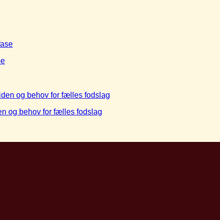
se
en og behov for fælles fodslag