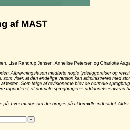
ing af MAST
tersen, Lise Randrup Jensen, Annelise Petersen og Charlotte Aag
den. Afprøvningsfasen
medførte nogle tydeliggørelser og
revis
, som viser, at
den endelige version kan administreres
med stor
 af testen.
Som følge af revisionerne blev de normale
sprogbruge
re rapporteret, at
normale sprogbrugeres uddannelses
niveau h
se på, hvor mange
ord der bruges på at formidle indholdet.
Alder