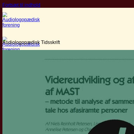
Fortsæt til indhold
Audiologopædisk Tidsskrift
Om ALF
Hvem er vi?
Bestyrelsen
Priser
Vedtægter
Medlemskab
Faglige Ressourcer
Audiologopædi
Audiologopædisk Tidsskrift
Love og bekendtgørelser
Fagetiske retningslinjer
Vidensportal
Arrangementer