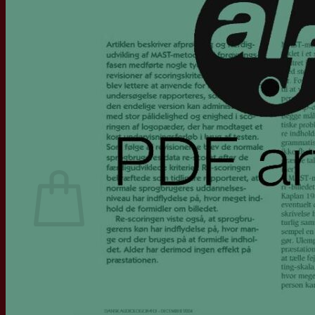
Generalforsamling
ALF Konferencen, Nyborg Strand
Arrangementer
Partnerskaber
ESLA
ASHA
RADLD
IALP
Hjernerådet
Find privatpraktiserende
Mit ALF
Kurv
Ingen varer i kurven.
Tilbage til shoppen