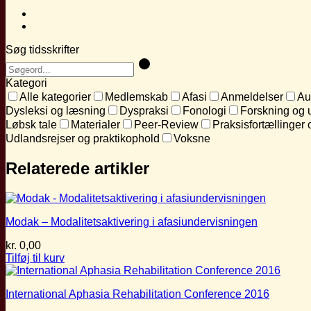
Søg tidsskrifter
Kategori
Alle kategorier
Medlemskab
Afasi
Anmeldelser
Au
Dysleksi og læsning
Dyspraksi
Fonologi
Forskning og 
Løbsk tale
Materialer
Peer-Review
Praksisfortællinger 
Udlandsrejser og praktikophold
Voksne
Relaterede artikler
Modak – Modalitetsaktivering i afasiundervisningen
kr.
0,00
Tilføj til kurv
International Aphasia Rehabilitation Conference 2016