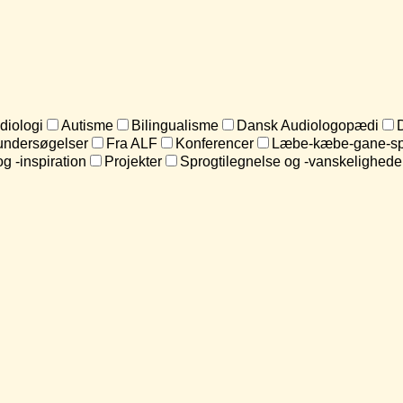
diologi
Autisme
Bilingualisme
Dansk Audiologopædi
undersøgelser
Fra ALF
Konferencer
Læbe-kæbe-gane-sp
og -inspiration
Projekter
Sprogtilegnelse og -vanskelighede