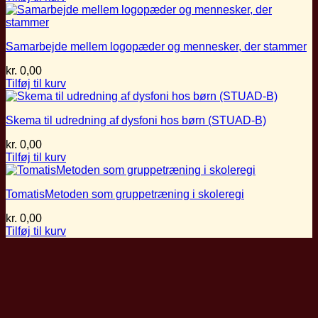
Samarbejde mellem logopæder og mennesker, der stammer
kr.
0,00
Tilføj til kurv
Skema til udredning af dysfoni hos børn (STUAD-B)
kr.
0,00
Tilføj til kurv
TomatisMetoden som gruppetræning i skoleregi
kr.
0,00
Tilføj til kurv