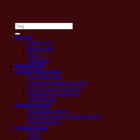
Om ALF
Hvem er vi?
Bestyrelsen
Priser
Vedtægter
Medlemskab
Faglige Ressourcer
Audiologopædi
Audiologopædisk Tidsskrift
Love og bekendtgørelser
Fagetiske retningslinjer
Vidensportal
Arrangementer
Generalforsamling
ALF Konferencen, Nyborg Strand
Arrangementer
Partnerskaber
ESLA
ASHA