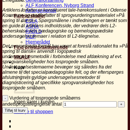
Elnegaard.
Generalforsamling
ALF Konferencen, Nyborg Strand
Artiklens forfatter er konstitueret tale-hørekonsulent i
Odense
Arrangementer
Kommune og medforfatter til
sprogvurderingsmaterialet »På
Partnerskaber
spring til
dansk«. Spørgsmålene i indledningen er tænkt
som
ESLA
en guide til artiklens indholdsside, der vedrører
dels L2-
ASHA
beherskelse dels pædagogiske og
børnelogopædiske
RADLD
undersøgelsestemaer i relation
til L2-tilegnelse.
IALP
Hjernerådet
Det overordnede formål har været at foreslå
rationalet fra »På
Find privatpraktiserende
spring til dansk« anvendt i logopædisk
undersøgelsesmetodik i forbindelse
med afdækning af evt.
Mit ALF
sprogvanskeligheder hos
tosprogede småbørn.
Undersøgelsestemaerne
bevæger sig således fra det
Kurv
almene til det specialpædagogiske
felt, og der efterspørges
afslutningsvis
gyldige undersøgelsesmetoder til
diagnosticering af specifikke sprogvanskeligheder
hos
tosprogede småbørn.
Vurdering af tosprogede småbørns
Ingen varer i kurven.
andetsprogstilegngelse antal
Tilføj til kurv
Tilbage til shoppen