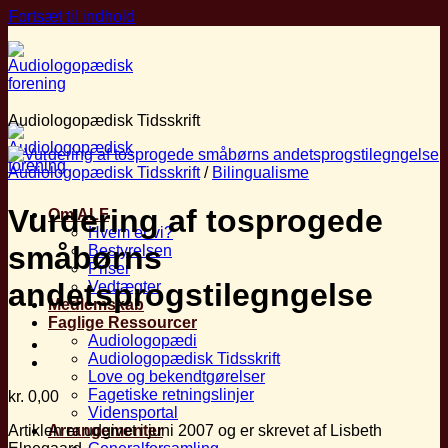
Fortsæt til indhold
Audiologopædisk Tidsskrift
Audiologopædisk Tidsskrift
/
Bilingualisme
Vurdering af tosprogede
Om ALF
Hvem er vi?
småbørns
Bestyrelsen
Priser
andetsprogstilegngelse
Vedtægter
Medlemskab
Faglige Ressourcer
Audiologopædi
Audiologopædisk Tidsskrift
Love og bekendtgørelser
Fagetiske retningslinjer
kr.
0,00
Vidensportal
Artiklen er udgivet i juni 2007 og er skrevet af Lisbeth
Arrangementer