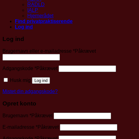
RADLD
IALP
Hjernerådet
Find privatpraktiserende
Log ind
Log ind
Brugernavn eller e-mailadresse
*
Påkrævet
Adgangskode
*
Påkrævet
Husk mig
Log ind
Mistet din adgangskode?
Opret konto
Brugernavn
*
Påkrævet
E-mailadresse
*
Påkrævet
Adgangskode
*
Påkrævet