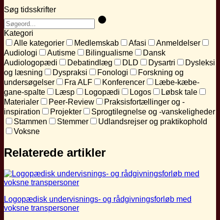
Søg tidsskrifter
Kategori
Alle kategorier
Medlemskab
Afasi
Anmeldelser
Audiologi
Autisme
Bilingualisme
Dansk
Audiologopædi
Debatindlæg
DLD
Dysartri
Dysleksi
og læsning
Dyspraksi
Fonologi
Forskning og
undersøgelser
Fra ALF
Konferencer
Læbe-kæbe-
gane-spalte
Læsp
Logopædi
Logos
Løbsk tale
Materialer
Peer-Review
Praksisfortællinger og -
inspiration
Projekter
Sprogtilegnelse og -vanskeligheder
Stammen
Stemmer
Udlandsrejser og praktikophold
Voksne
Relaterede artikler
Logopædisk undervisnings- og rådgivningsforløb med
voksne transpersoner