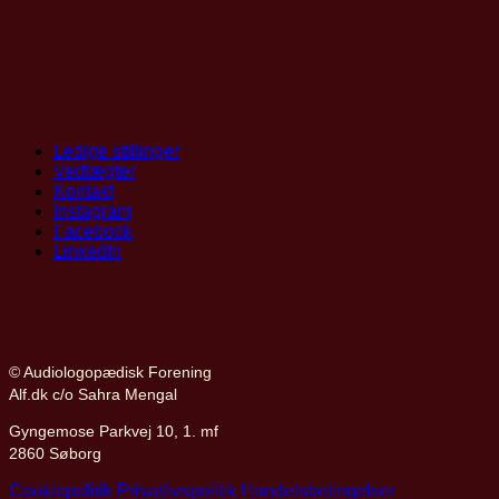
Ledige stillinger
Vedtægter
Kontakt
Instagram
Facebook
LinkedIn
© Audiologopædisk Forening
Alf.dk c/o Sahra Mengal
Gyngemose Parkvej 10, 1. mf
2860 Søborg
Cookiepolitik
Privatlivspolitik
Handelsbetingelser