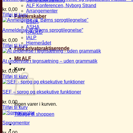
Generalforsamling
ALF Konferencen, Nyborg Strand
kr.
0,00
Arrangementer
Tilføj til kurv
Partnerskaber
ESLA
ASHA
Anmeldelse af “Børns sprogtilegnelse”
RADLD
IALP
kr.
0,00
Hjernerådet
Tilføj til kurv
Find privatpraktiserende
Mit ALF
At undervise i tegnsætning – uden grammatik
Kurv
kr.
0,00
Tilføj til kurv
SEF – sprog og eksekutive funktioner
kr.
0,00
Ingen varer i kurven.
Tilføj til kurv
Tilbage til shoppen
Sprogmentor
kr.
0,00