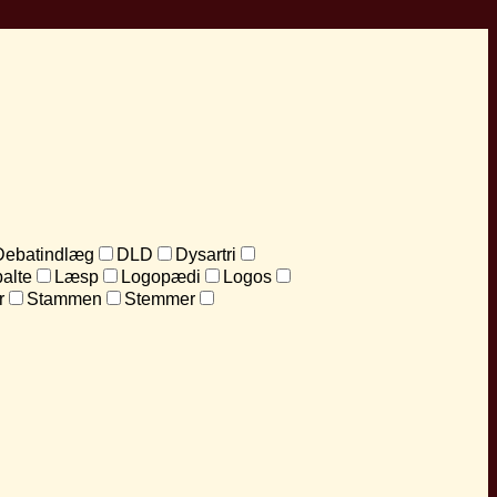
Debatindlæg
DLD
Dysartri
alte
Læsp
Logopædi
Logos
r
Stammen
Stemmer