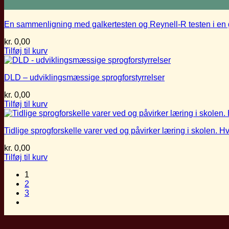
En sammenligning med galkertesten og Reynell-R testen i en
kr.
0,00
Tilføj til kurv
DLD – udviklingsmæssige sprogforstyrrelser
kr.
0,00
Tilføj til kurv
Tidlige sprogforskelle varer ved og påvirker læring i skolen. H
kr.
0,00
Tilføj til kurv
1
2
3