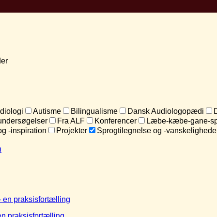
der
diologi
Autisme
Bilingualisme
Dansk Audiologopædi
undersøgelser
Fra ALF
Konferencer
Læbe-kæbe-gane-sp
og -inspiration
Projekter
Sprogtilegnelse og -vanskelighede
n praksisfortælling