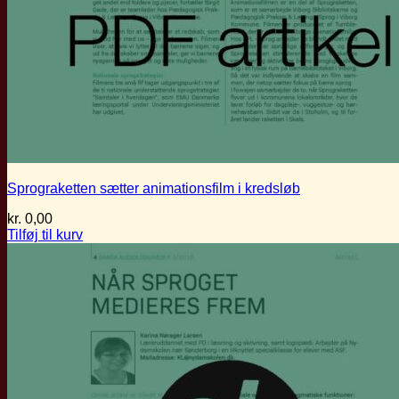
Sprograketten sætter animationsfilm i kredsløb
kr.
0,00
Tilføj til kurv