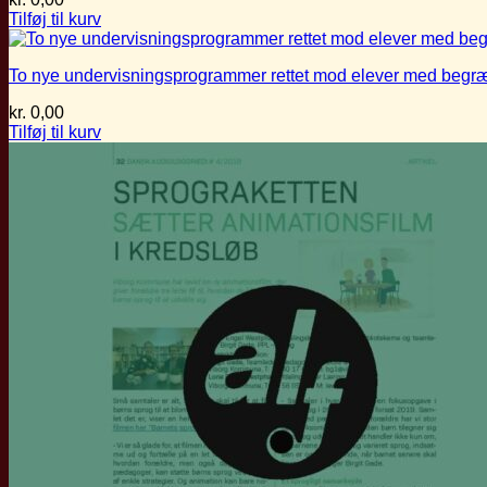
Tilføj til kurv
To nye undervisningsprogrammer rettet mod elever med begræn
kr.
0,00
Tilføj til kurv