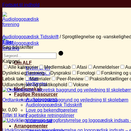
Fortsæt til indhold
Audiologopædisk Tidsskrift
/
Sprogtilegnelse og -vanskelighe
Filter
Søg tidsskrifter
Kategori
Om ALF
Alle kategorier
Medlemskab
Afasi
Anmeldelser
Au
Hvem er vi?
Dysleksi og læsning
Dyspraksi
Fonologi
Forskning og 
Bestyrelsen
Priser
Løbsk tale
Materialer
Peer-Review
Praksisfortællinger 
Vedtægter
Udlandsrejser og praktikophold
Voksne
Medlemskab
Faglige Ressourcer
Audiologopædi
Ordtankekort – teoretisk baggrund og vejledning til skolebørn
Audiologopædisk Tidsskrift
kr.
0,00
Love og bekendtgørelser
Tilføj til kurv
Fagetiske retningslinjer
Vidensportal
Arrangementer
Udviklingsmæssig sprogforstyrrelse og logopædisk indsats – e