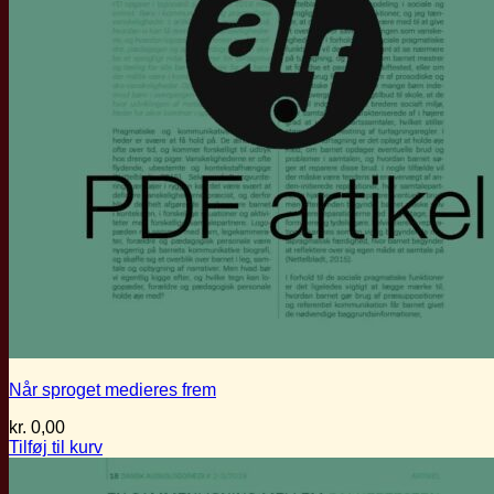
Når sproget medieres frem
kr.
0,00
Tilføj til kurv